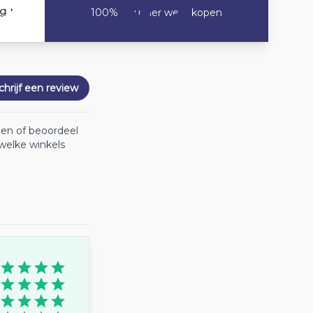
10
ng
100% Zou hier weer kopen
chrijf een review
oen of beoordeel
welke winkels