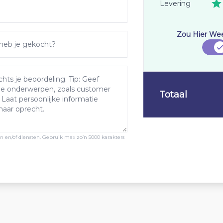
Levering
Zou Hier We
Totaal
ten en/of diensten. Gebruik max zo’n 5000 karakters