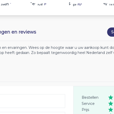
10
10
10
ellen
Service
Prijs
Leveri
ingen en reviews
S
ten en ervaringen. Wees op de hoogte waar u uw aankoop kunt d
koop heeft gedaan. Zo bepaalt tegenwoordig heel Nederland zelf 
Bestellen
Service
Prijs