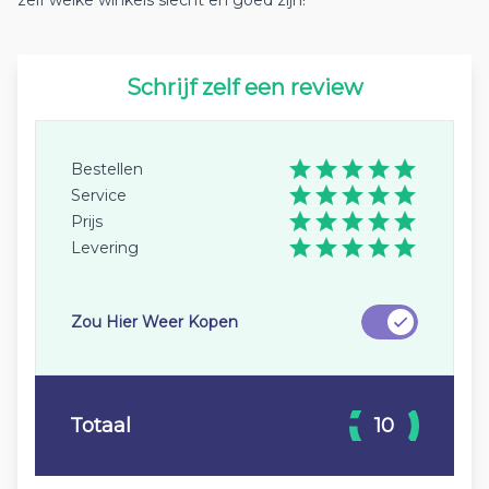
zelf welke winkels slecht en goed zijn!
Schrijf zelf een review
Bestellen
Service
Prijs
Levering
Zou Hier Weer Kopen
Totaal
10