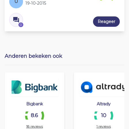
U
19-10-2015
Reageer
0
Anderen bekeken ook
Bigbank
Altrady
8.6
10
18 reviews
1 reviews