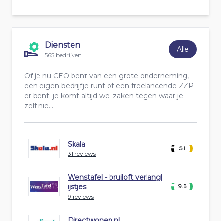
Diensten
Alle
565 bedrijven
Of je nu CEO bent van een grote onderneming,
een eigen bedrijfje runt of een freelancende ZZP-
er bent: je komt altijd wel zaken tegen waar je
zelf nie...
Skala
5.1
31 reviews
Wenstafel - bruiloft verlangl
ijstjes
9.6
9 reviews
Directwonen.nl