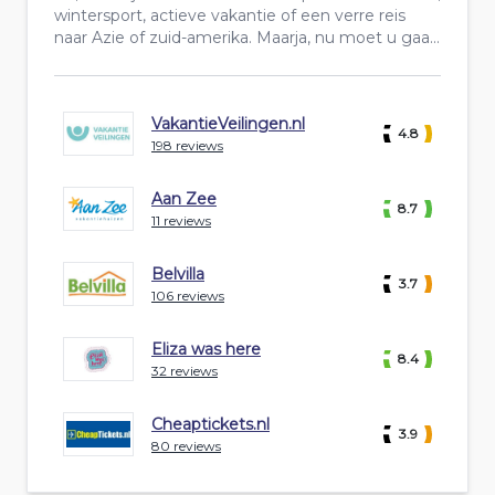
wintersport, actieve vakantie of een verre reis
naar Azie of zuid-amerika. Maarja, nu moet u gaa...
VakantieVeilingen.nl
4.8
198 reviews
Aan Zee
8.7
11 reviews
Belvilla
3.7
106 reviews
Eliza was here
8.4
32 reviews
Cheaptickets.nl
3.9
80 reviews