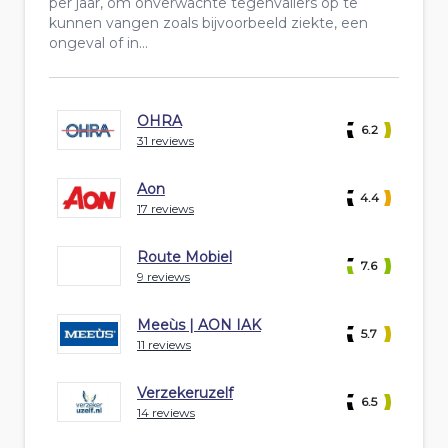
per jaar, om onverwachte tegenvallers op te
kunnen vangen zoals bijvoorbeeld ziekte, een
ongeval of in...
OHRA
6.2
31 reviews
Aon
4.4
17 reviews
Route Mobiel
7.6
9 reviews
Meeùs | AON IAK
5.7
11 reviews
Verzekeruzelf
6.5
14 reviews