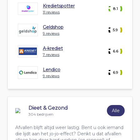
Kredietspotter
8.1
11 reviews
Geldshop
5.9
9 reviews
A-krediet
6.6
7 reviews
Lendico
6.9
9 reviews
Dieet & Gezond
Alle
304 bedrijven
Afvallen blijft altijd weer lastig. Bent u ook iemand
die lijdt aan het jo-jo-effect? Denkt u dat afvallen