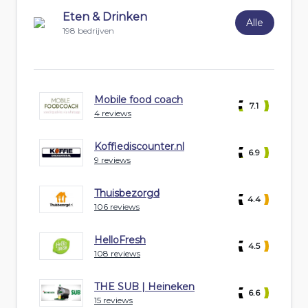
Eten & Drinken
Alle
198 bedrijven
Mobile food coach
7.1
4 reviews
Koffiediscounter.nl
6.9
9 reviews
Thuisbezorgd
4.4
106 reviews
HelloFresh
4.5
108 reviews
THE SUB | Heineken
6.6
15 reviews