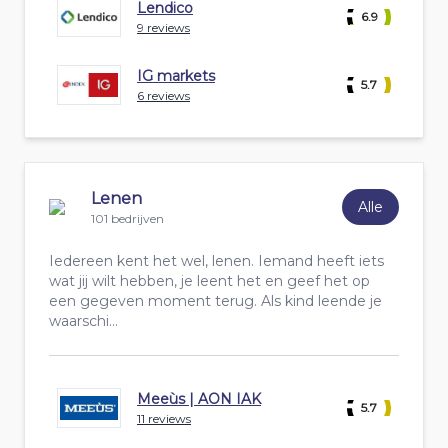
Lendico
6.9
9 reviews
IG markets
5.7
6 reviews
Lenen
Alle
101 bedrijven
Iedereen kent het wel, lenen. Iemand heeft iets
wat jij wilt hebben, je leent het en geef het op
een gegeven moment terug. Als kind leende je
waarschi...
Meeùs | AON IAK
5.7
11 reviews