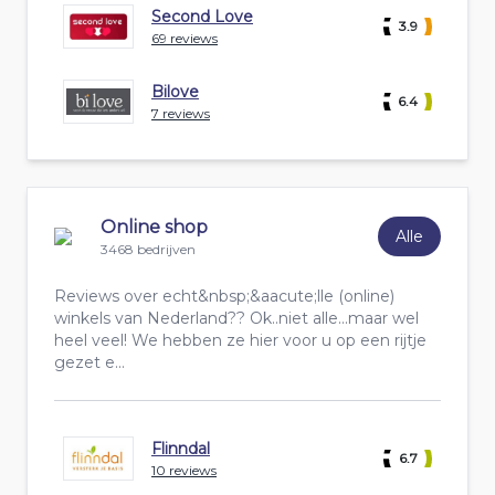
Second Love
3.9
69 reviews
Bilove
6.4
7 reviews
Online shop
Alle
3468 bedrijven
Reviews over echt&nbsp;&aacute;lle (online)
winkels van Nederland?? Ok..niet alle...maar wel
heel veel! We hebben ze hier voor u op een rijtje
gezet e...
Flinndal
6.7
10 reviews