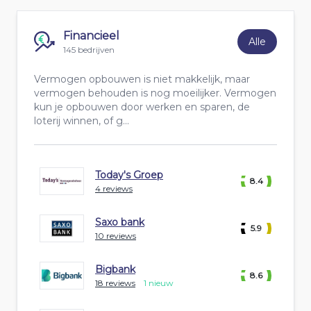
Financieel
Alle
145 bedrijven
Vermogen opbouwen is niet makkelijk, maar
vermogen behouden is nog moeilijker. Vermogen
kun je opbouwen door werken en sparen, de
loterij winnen, of g...
Today's Groep
8.4
4 reviews
Saxo bank
5.9
10 reviews
Bigbank
8.6
18 reviews
1 nieuw