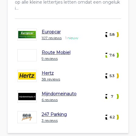
op alle kleine lettertjes letten omdat een ongeluk
i...
Europcar
5.8
107 reviews
1 nieuw
Route Mobiel
7.6
9 reviews
Hertz
5.3
38 reviews
Mijndomeinauto
7
6 reviews
247 Parking
6.2
3 reviews