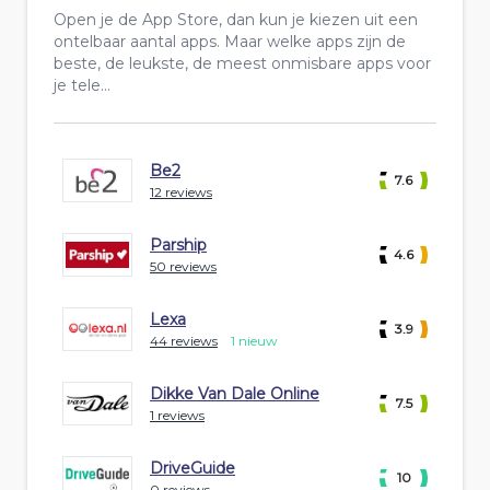
Open je de App Store, dan kun je kiezen uit een
ontelbaar aantal apps. Maar welke apps zijn de
beste, de leukste, de meest onmisbare apps voor
je tele...
Be2
7.6
12 reviews
Parship
4.6
50 reviews
Lexa
3.9
44 reviews
1 nieuw
Dikke Van Dale Online
7.5
1 reviews
DriveGuide
10
0 reviews