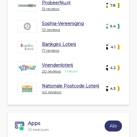
ProbeerNu.nl
7.8
13 reviews
Sophia-Vereeniging
9.4
10 reviews
Bankgiro Loterij
4.1
71 reviews
Vriendenloterij
4.2
20 reviews
1 nieuw
Nationale Postcode Loterij
4.3
40 reviews
Apps
Alle
25 bedrijven