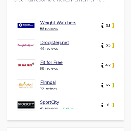
alleen kan door hard werken (en rennen!) of...
Weight Watchers
5.1
85 reviews
Drogisterij.net
5.5
49 reviews
Fit for Free
4.2
98 reviews
Flinndal
6.7
10 reviews
SportCity
6
45 reviews
1 nieuw