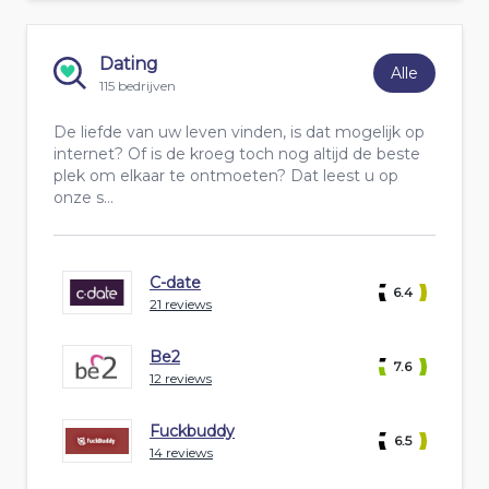
Dating
Alle
115 bedrijven
De liefde van uw leven vinden, is dat mogelijk op
internet? Of is de kroeg toch nog altijd de beste
plek om elkaar te ontmoeten? Dat leest u op
onze s...
C-date
6.4
21 reviews
Be2
7.6
12 reviews
Fuckbuddy
6.5
14 reviews