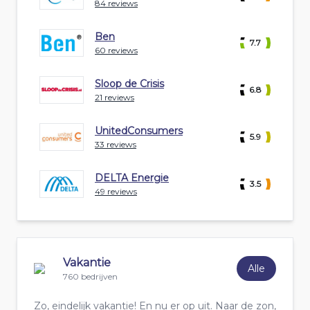
84 reviews
Ben
7.7
60 reviews
Sloop de Crisis
6.8
21 reviews
UnitedConsumers
5.9
33 reviews
DELTA Energie
3.5
49 reviews
Vakantie
Alle
760 bedrijven
Zo, eindelijk vakantie! En nu er op uit. Naar de zon,