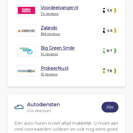
Voordeelvanger.nl
5.6
74 reviews
Zalando
4.6
186 reviews
Big Green Smile
8.7
14 reviews
ProbeerNu.nl
7.8
13 reviews
Autodiensten
Alle
204 bedrijven
Een auto huren is niet altijd makkelijk. U moet aan
veel voorwaarden voldoen en ook nog eens goed