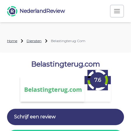
NederlandReview
Home
Diensten
Belastingterug Com
Belastingterug.com
7.6
Schrijf een review