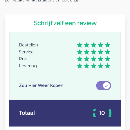
zelf welke winkels slecht en goed zijn!
Schrijf zelf een review
Bestellen
Service
Prijs
Levering
Zou Hier Weer Kopen
Totaal
10