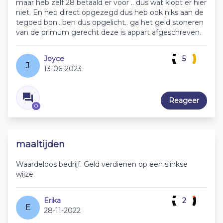
maar heb zelf 28 betaald er voor .. dus wat klopt er hier
niet. En heb direct opgezegd dus heb ook niks aan de
tegoed bon.. ben dus opgelicht.. ga het geld stoneren
van de primum gerecht deze is appart afgeschreven.
Joyce
5
J
13-06-2023
Reageer
0
maaltijden
Waardeloos bedrijf. Geld verdienen op een slinkse
wijze.
Erika
2
E
28-11-2022