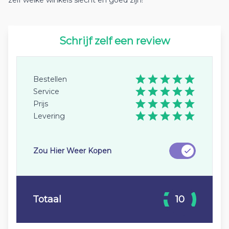
zelf welke winkels slecht en goed zijn!
Schrijf zelf een review
Bestellen
Service
Prijs
Levering
Zou Hier Weer Kopen
Totaal
10