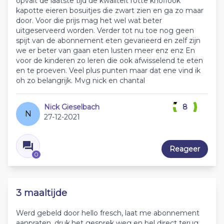
opvalt de laatste tijd de kwaliteit rotte knoflook
kapotte eieren bosuitjes die zwart zien en ga zo maar
door. Voor die prijs mag het wel wat beter
uitgeserveerd worden. Verder tot nu toe nog geen
spijt van de abonnement eten gevarieerd en zelf zijn
we er beter van gaan eten lusten meer enz enz En
voor de kinderen zo leren die ook afwisselend te eten
en te proeven. Veel plus punten maar dat ene vind ik
oh zo belangrijk. Mvg nick en chantal
Nick Gieselbach
8
N
27-12-2021
Reageer
0
3 maaltijde
Werd gebeld door hello fresch, laat me abonnement
aanpraten, druk.het gesprek weg en bel direct terug