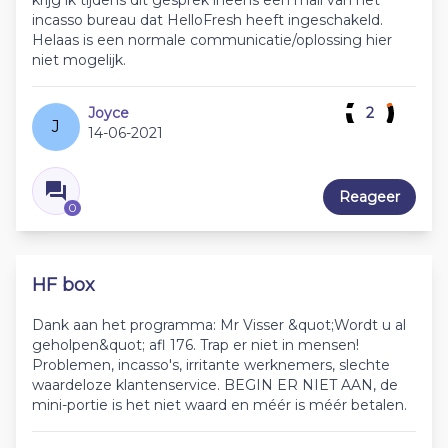
krijg ik tijdens dit gesprek ineens een mail van het
incasso bureau dat HelloFresh heeft ingeschakeld.
Helaas is een normale communicatie/oplossing hier
niet mogelijk.
Joyce
2
J
14-06-2021
Reageer
0
HF box
Dank aan het programma: Mr Visser &quot;Wordt u al
geholpen&quot; afl 176. Trap er niet in mensen!
Problemen, incasso's, irritante werknemers, slechte
waardeloze klantenservice. BEGIN ER NIET AAN, de
mini-portie is het niet waard en méér is méér betalen.