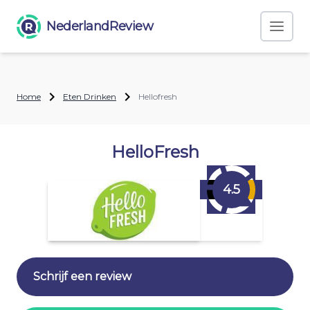
NederlandReview
Home
Eten Drinken
Hellofresh
HelloFresh
4.5
Schrijf een review