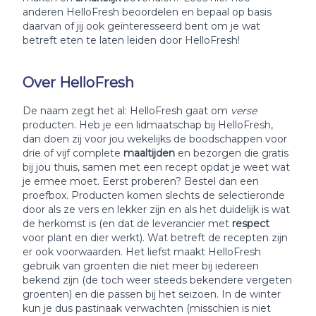
anderen HelloFresh beoordelen en bepaal op basis
daarvan of jij ook geïnteresseerd bent om je wat
betreft eten te laten leiden door HelloFresh!
Over HelloFresh
De naam zegt het al: HelloFresh gaat om
verse
producten. Heb je een lidmaatschap bij HelloFresh,
dan doen zij voor jou wekelijks de boodschappen voor
drie of vijf complete
maaltijden
en bezorgen die gratis
bij jou thuis, samen met een recept opdat je weet wat
je ermee moet. Eerst proberen? Bestel dan een
proefbox. Producten komen slechts de selectieronde
door als ze vers en lekker zijn en als het duidelijk is wat
de herkomst is (en dat de leverancier met
respect
voor plant en dier werkt). Wat betreft de recepten zijn
er ook voorwaarden. Het liefst maakt HelloFresh
gebruik van groenten die niet meer bij iedereen
bekend zijn (de toch weer steeds bekendere vergeten
groenten) en die passen bij het seizoen. In de winter
kun je dus pastinaak verwachten (misschien is niet