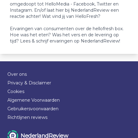
omgedoopt tot HelloMedia - Facebook, Twitter en
Instagram. En/of laat hier bij NederlandReview een
reactie achter! Wat vind jij van HelloFresh?
Ervaringen van consumenten over de hellofresh box.
Hoe was het eten? Was het vers en de levering op
tijd? Lees & schrijf ervaringen op NederlandReview!
Over ons
Privacy & Disclaimer
Cookies
Algemene Voorwaarden
Gebruikersvoorwaarden
Richtlijnen reviews
NederlandReview