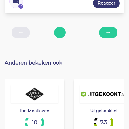
Reageer
0
1
Previous
Next
Anderen bekeken ook
The Meatlovers
Uitgekookt.nl
10
7.3