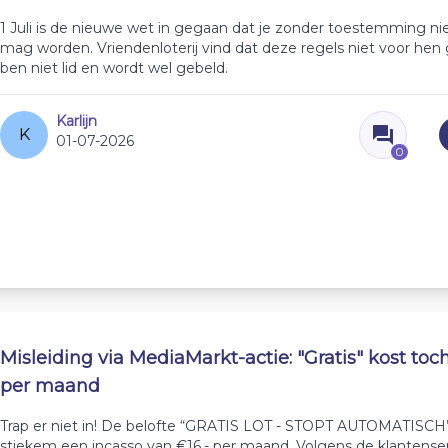
1 Juli is de nieuwe wet in gegaan dat je zonder toestemming ni
mag worden. Vriendenloterij vind dat deze regels niet voor hen 
ben niet lid en wordt wel gebeld.
Karlijn
K
01-07-2026
0
Misleiding via MediaMarkt-actie: "Gratis" kost toch
per maand
Trap er niet in! De belofte “GRATIS LOT - STOPT AUTOMATISCH
stiekem een incasso van €16,- per maand. Volgens de klantenser