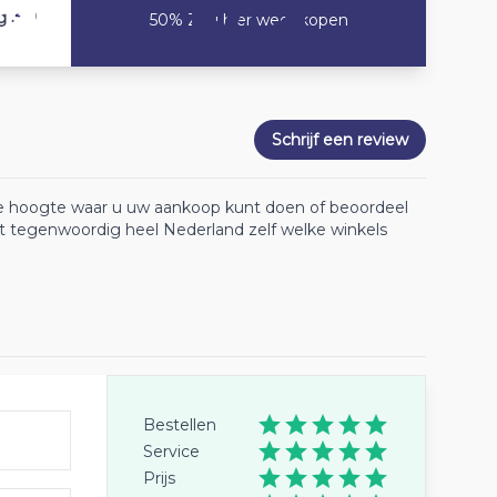
3.9
g
50% Zou hier weer kopen
Schrijf een review
 de hoogte waar u uw aankoop kunt doen of beoordeel
lt tegenwoordig heel Nederland zelf welke winkels
Bestellen
Service
Prijs