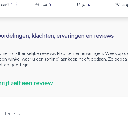
4.5
4.2
4.1
ellen
Service
Prijs
Leverin
ordelingen, klachten, ervaringen en reviews
 hier onafhankelijke reviews, klachten en ervaringen. Wees op
 een winkel waar u een (online) aankoop heeft gedaan. Zo bepaa
ht en goed zijn!
rijf zelf een review