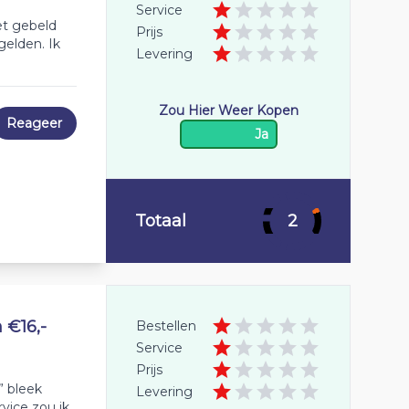
Service
et gebeld
Prijs
gelden. Ik
Levering
Zou Hier Weer Kopen
Reageer
Ja
Totaal
2
 €16,-
Bestellen
Service
Prijs
” bleek
Levering
vice zou ik