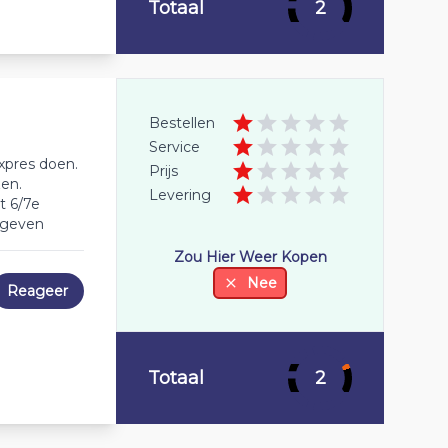
Totaal
2
Bestellen
Service
xpres doen.
Prijs
zen.
Levering
t 6/7e
egeven
Zou Hier Weer Kopen
Nee
Reageer
Totaal
2