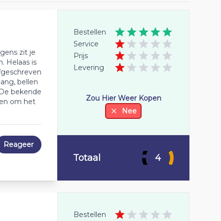
Bestellen
Service
ens zit je
Prijs
. Helaas is
Levering
afgeschreven
ang, bellen
. De bekende
Zou Hier Weer Kopen
gen om het
Nee
Reageer
Totaal
4
Bestellen