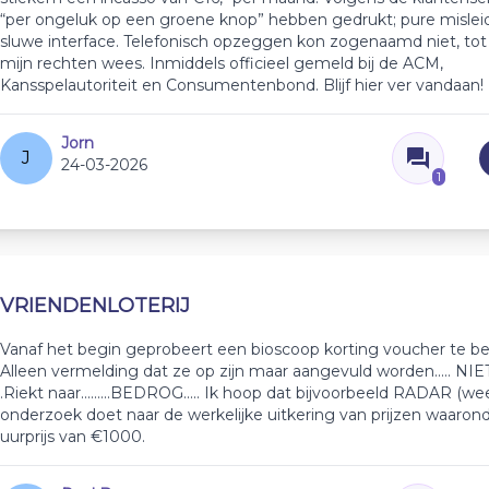
“per ongeluk op een groene knop” hebben gedrukt; pure misleid
sluwe interface. Telefonisch opzeggen kon zogenaamd niet, tot 
mijn rechten wees. Inmiddels officieel gemeld bij de ACM,
Kansspelautoriteit en Consumentenbond. Blijf hier ver vandaan!
Jorn
J
24-03-2026
1
VRIENDENLOTERIJ
Vanaf het begin geprobeert een bioscoop korting voucher te b
Alleen vermelding dat ze op zijn maar aangevuld worden..... NIET
.Riekt naar.........BEDROG..... Ik hoop dat bijvoorbeeld RADAR (w
onderzoek doet naar de werkelijke uitkering van prijzen waaron
uurprijs van €1000.