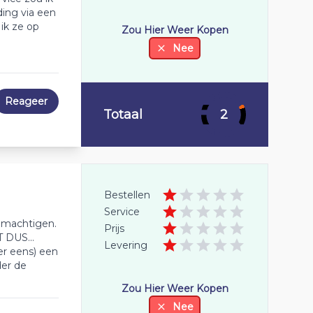
ing via een
ik ze op
Zou Hier Weer Kopen
Nee
Reageer
Totaal
2
Bestellen
Service
emachtigen.
Prijs
 DUS...
Levering
eer eens) een
der de
Zou Hier Weer Kopen
Nee