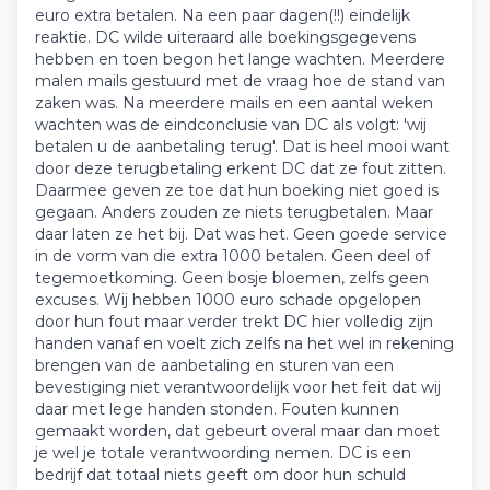
euro extra betalen. Na een paar dagen(!!) eindelijk
reaktie. DC wilde uiteraard alle boekingsgegevens
hebben en toen begon het lange wachten. Meerdere
malen mails gestuurd met de vraag hoe de stand van
zaken was. Na meerdere mails en een aantal weken
wachten was de eindconclusie van DC als volgt: 'wij
betalen u de aanbetaling terug'. Dat is heel mooi want
door deze terugbetaling erkent DC dat ze fout zitten.
Daarmee geven ze toe dat hun boeking niet goed is
gegaan. Anders zouden ze niets terugbetalen. Maar
daar laten ze het bij. Dat was het. Geen goede service
in de vorm van die extra 1000 betalen. Geen deel of
tegemoetkoming. Geen bosje bloemen, zelfs geen
excuses. Wij hebben 1000 euro schade opgelopen
door hun fout maar verder trekt DC hier volledig zijn
handen vanaf en voelt zich zelfs na het wel in rekening
brengen van de aanbetaling en sturen van een
bevestiging niet verantwoordelijk voor het feit dat wij
daar met lege handen stonden. Fouten kunnen
gemaakt worden, dat gebeurt overal maar dan moet
je wel je totale verantwoording nemen. DC is een
bedrijf dat totaal niets geeft om door hun schuld