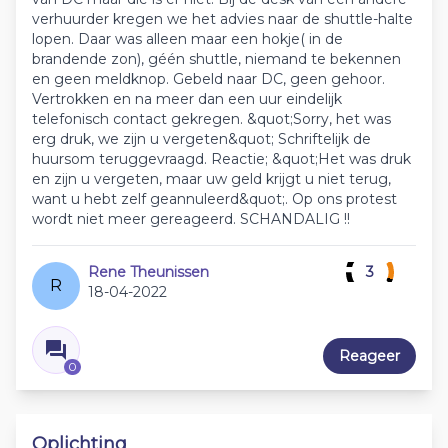
verhuurder kregen we het advies naar de shuttle-halte
lopen. Daar was alleen maar een hokje( in de
brandende zon), géén shuttle, niemand te bekennen
en geen meldknop. Gebeld naar DC, geen gehoor.
Vertrokken en na meer dan een uur eindelijk
telefonisch contact gekregen. &quot;Sorry, het was
erg druk, we zijn u vergeten&quot; Schriftelijk de
huursom teruggevraagd. Reactie; &quot;Het was druk
en zijn u vergeten, maar uw geld krijgt u niet terug,
want u hebt zelf geannuleerd&quot;. Op ons protest
wordt niet meer gereageerd. SCHANDALIG !!
Rene Theunissen
3
R
18-04-2022
Reageer
0
Oplichting