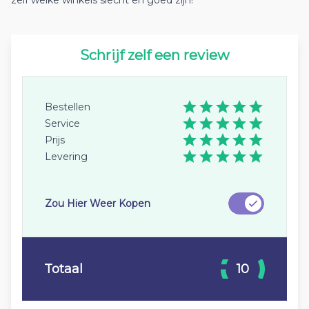
zelf welke winkels slecht en goed zijn!
Schrijf zelf een review
Bestellen
Service
Prijs
Levering
Zou Hier Weer Kopen
Totaal
10