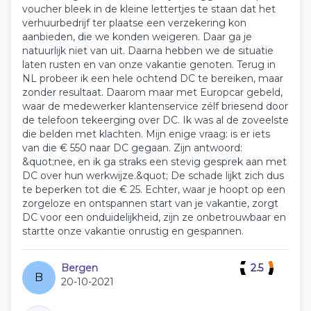
voucher bleek in de kleine lettertjes te staan dat het
verhuurbedrijf ter plaatse een verzekering kon
aanbieden, die we konden weigeren. Daar ga je
natuurlijk niet van uit. Daarna hebben we de situatie
laten rusten en van onze vakantie genoten. Terug in
NL probeer ik een hele ochtend DC te bereiken, maar
zonder resultaat. Daarom maar met Europcar gebeld,
waar de medewerker klantenservice zélf briesend door
de telefoon tekeerging over DC. Ik was al de zoveelste
die belden met klachten. Mijn enige vraag: is er iets
van die € 550 naar DC gegaan. Zijn antwoord:
&quot;nee, en ik ga straks een stevig gesprek aan met
DC over hun werkwijze.&quot; De schade lijkt zich dus
te beperken tot die € 25. Echter, waar je hoopt op een
zorgeloze en ontspannen start van je vakantie, zorgt
DC voor een onduidelijkheid, zijn ze onbetrouwbaar en
startte onze vakantie onrustig en gespannen.
Bergen
2.5
B
20-10-2021