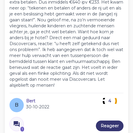
extra betalen. Dus inmiddels €640 ipv €233. Het kwam
neer op: “tekenen en betalen of anders de rij uit en als
je een beslissing hebt gemaakt weer in de (lange) rij
gaan staan!”. Nou geloof me, na zo’n vermoeiende
vliegreis, huilende kinderen en zuchtende mensen
achter je, ga je echt wel betalen. Want hoe kom je
anders bij je hotel? Direct een mail geduurd naar
Discovercars, reactie: “u heeft zelf getekend dus niet
ons probleem”. Ik heb aangegeven dat ik toch wel wat
meer hulp verwacht van een tussenpersoon die
bemiddeld tussen klant en verhuurmaatschappij. Ben
benieuwd wat de reactie gaat zijn. Het voelt in ieder
geval als een flinke oplichting. Als dit niet wordt
opgelost dan nooit meer via Discovercars. Let
alsjeblieft op mensen!
Bert
4
B
30-10-2022
Reageer
1