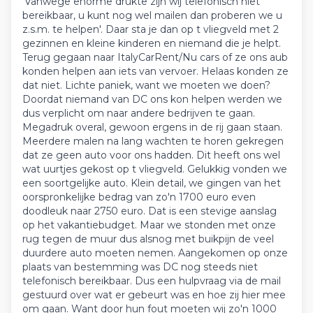
'Vanwege enorme drukte zijn wij telefonisch niet
bereikbaar, u kunt nog wel mailen dan proberen we u
z.s.m. te helpen'. Daar sta je dan op t vliegveld met 2
gezinnen en kleine kinderen en niemand die je helpt.
Terug gegaan naar ItalyCarRent/Nu cars of ze ons aub
konden helpen aan iets van vervoer. Helaas konden ze
dat niet. Lichte paniek, want we moeten we doen?
Doordat niemand van DC ons kon helpen werden we
dus verplicht om naar andere bedrijven te gaan.
Megadruk overal, gewoon ergens in de rij gaan staan.
Meerdere malen na lang wachten te horen gekregen
dat ze geen auto voor ons hadden. Dit heeft ons wel
wat uurtjes gekost op t vliegveld. Gelukkig vonden we
een soortgelijke auto. Klein detail, we gingen van het
oorspronkelijke bedrag van zo'n 1700 euro even
doodleuk naar 2750 euro. Dat is een stevige aanslag
op het vakantiebudget. Maar we stonden met onze
rug tegen de muur dus alsnog met buikpijn de veel
duurdere auto moeten nemen. Aangekomen op onze
plaats van bestemming was DC nog steeds niet
telefonisch bereikbaar. Dus een hulpvraag via de mail
gestuurd over wat er gebeurt was en hoe zij hier mee
om gaan. Want door hun fout moeten wij zo'n 1000