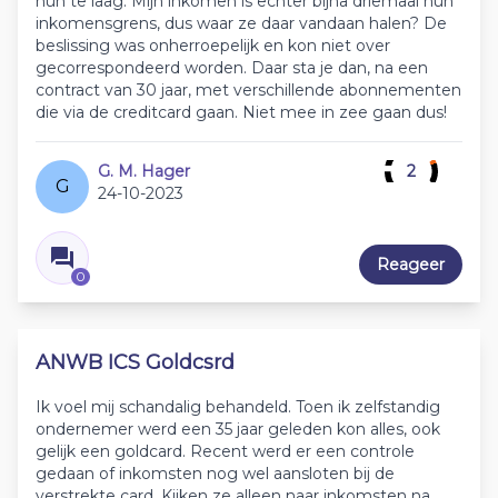
hun te laag. Mijn inkomen is echter bijna driemaal hun
inkomensgrens, dus waar ze daar vandaan halen? De
beslissing was onherroepelijk en kon niet over
gecorrespondeerd worden. Daar sta je dan, na een
contract van 30 jaar, met verschillende abonnementen
die via de creditcard gaan. Niet mee in zee gaan dus!
G. M. Hager
2
G
24-10-2023
Reageer
0
ANWB ICS Goldcsrd
Ik voel mij schandalig behandeld. Toen ik zelfstandig
ondernemer werd een 35 jaar geleden kon alles, ook
gelijk een goldcard. Recent werd er een controle
gedaan of inkomsten nog wel aansloten bij de
verstrekte card. Kijken ze alleen naar inkomsten na