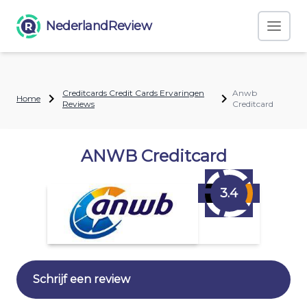
NederlandReview
Creditcards Credit Cards Ervaringen
Anwb
Home
Reviews
Creditcard
ANWB Creditcard
3.4
Schrijf een review