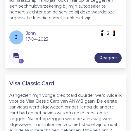
lidmaatschap na 43 jaar ook maar op te zeggen en
een pechhulpverzekering bij mijn autodealer te
nemen, slechter dan de service bij deze waardeloze
organisatie kan die namelijk ook niet zijn.
John
2
J
17-04-2023
Reageer
0
Visa Classic Card
Aangezien mijn vorige creditcard duurder werd wilde ik
voor de Visa Classic Card van ANWB gaan. De eerste
aanvraag werd afgewezen omdat ik nog de andere
card had en het advies was om deze eerst op te
zeggen. Na het opzeggen werd de aanvraag weer
afgewezen, mijn inkomen zou niet stabiel zijn omdat
ik in de WIA terecht ben gekomen. Dit voelt om 2