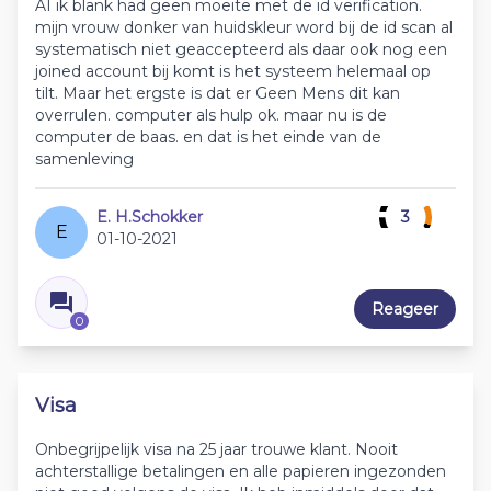
AI ik blank had geen moeite met de id verification.
mijn vrouw donker van huidskleur word bij de id scan al
systematisch niet geaccepteerd als daar ook nog een
joined account bij komt is het systeem helemaal op
tilt. Maar het ergste is dat er Geen Mens dit kan
overrulen. computer als hulp ok. maar nu is de
computer de baas. en dat is het einde van de
samenleving
E. H.Schokker
3
E
01-10-2021
Reageer
0
Visa
Onbegrijpelijk visa na 25 jaar trouwe klant. Nooit
achterstallige betalingen en alle papieren ingezonden