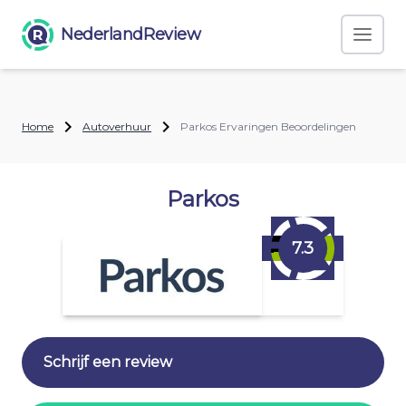
NederlandReview
Home
Autoverhuur
Parkos Ervaringen Beoordelingen
Parkos
7.3
Schrijf een review