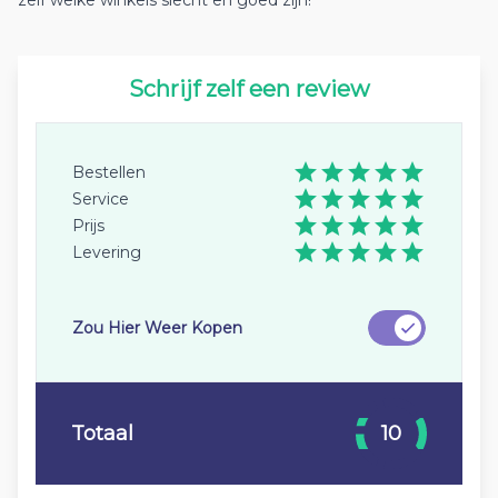
zelf welke winkels slecht en goed zijn!
Schrijf zelf een review
Bestellen
Service
Prijs
Levering
Zou Hier Weer Kopen
Totaal
10