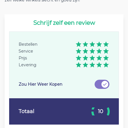
zelf welke winkels slecht en goed zijn!
Schrijf zelf een review
Bestellen
Service
Prijs
Levering
Zou Hier Weer Kopen
Totaal
10