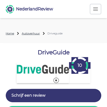
NederlandReview
Home
Autoverhuur
Driveguide
DriveGuide
10
Schrijf een review