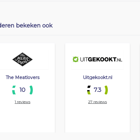
eren bekeken ook
The Meatlovers
Uitgekookt.nl
10
7.3
1 reviews
27 reviews