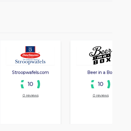
Stroopwafels.com
Beer in a Box
10
10
0 reviews
0 reviews