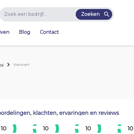
Zoeken
jven
Blog
Contact
ws
Viavinanl
ordelingen, klachten, ervaringen en reviews
10
10
10
10