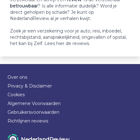
betrouwbaar
? Is alle informatie duidelijk? Word je
direct geholpen bij schade? Je kunt op
NederlandReview al je verhalen kwijt.
Zoek je een verzekering voor je auto, reis, inboedel,
rechtsbijstand, aansprakelijkheid, ongevallen of opstal,
het kan bij Zelf. Lees hier de reviews.
Over ons
Privacy & Disclaimer
Cookies
Algemene Voorwaarden
Gebruikersvoorwaarden
Richtlijnen reviews
NederlandReview