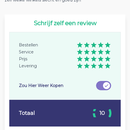
zelf welke winkels slecht en goed zijn!
Schrijf zelf een review
Bestellen
Service
Prijs
Levering
Zou Hier Weer Kopen
Totaal
10