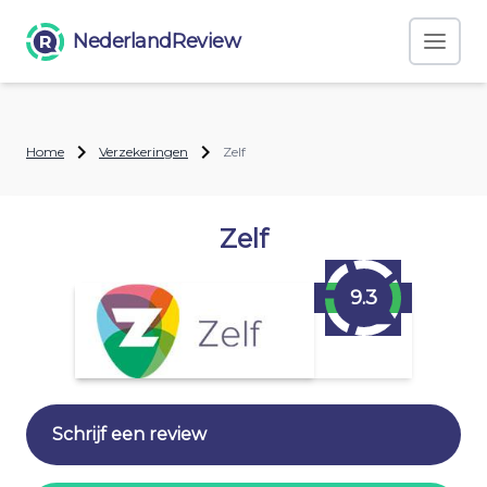
NederlandReview
Home
Verzekeringen
Zelf
Zelf
9.3
Schrijf een review