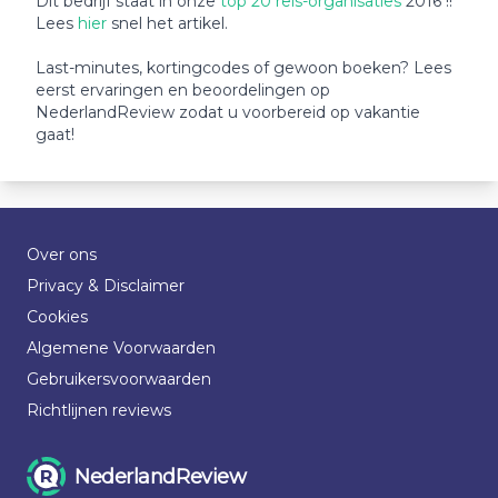
Dit bedrijf staat in onze
top 20 reis-organisaties
2016 !!
Lees
hier
snel het artikel.
Last-minutes, kortingcodes of gewoon boeken? Lees
eerst ervaringen en beoordelingen op
NederlandReview zodat u voorbereid op vakantie
gaat!
Over ons
Privacy & Disclaimer
Cookies
Algemene Voorwaarden
Gebruikersvoorwaarden
Richtlijnen reviews
NederlandReview