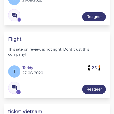
21-09-2020
Reageer
1
Flight
This rate on review is not right. Dont trust this
company!
Teddy
2.5
T
27-08-2020
Reageer
0
ticket Vietnam