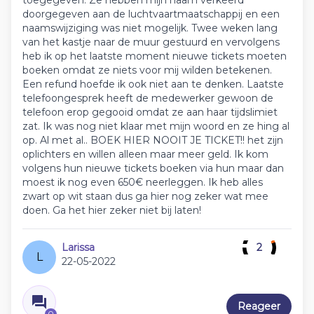
toegegeven. Ze hebben mijn naam verkeerd
doorgegeven aan de luchtvaartmaatschappij en een
naamswijziging was niet mogelijk. Twee weken lang
van het kastje naar de muur gestuurd en vervolgens
heb ik op het laatste moment nieuwe tickets moeten
boeken omdat ze niets voor mij wilden betekenen.
Een refund hoefde ik ook niet aan te denken. Laatste
telefoongesprek heeft de medewerker gewoon de
telefoon erop gegooid omdat ze aan haar tijdslimiet
zat. Ik was nog niet klaar met mijn woord en ze hing al
op. Al met al.. BOEK HIER NOOIT JE TICKET!! het zijn
oplichters en willen alleen maar meer geld. Ik kom
volgens hun nieuwe tickets boeken via hun maar dan
moest ik nog even 650€ neerleggen. Ik heb alles
zwart op wit staan dus ga hier nog zeker wat mee
doen. Ga het hier zeker niet bij laten!
Larissa
2
L
22-05-2022
Reageer
0