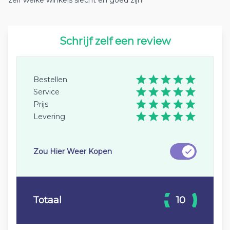
zelf welke winkels slecht en goed zijn!
Schrijf zelf een review
Bestellen
Service
Prijs
Levering
Zou Hier Weer Kopen
Totaal
10