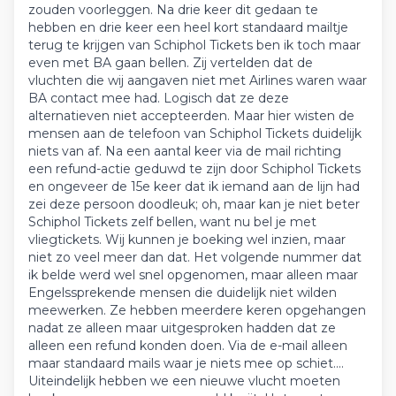
zouden voorleggen. Na drie keer dit gedaan te
hebben en drie keer een heel kort standaard mailtje
terug te krijgen van Schiphol Tickets ben ik toch maar
even met BA gaan bellen. Zij vertelden dat de
vluchten die wij aangaven niet met Airlines waren waar
BA contact mee had. Logisch dat ze deze
alternatieven niet accepteerden. Maar hier wisten de
mensen aan de telefoon van Schiphol Tickets duidelijk
niets van af. Na een aantal keer via de mail richting
een refund-actie geduwd te zijn door Schiphol Tickets
en ongeveer de 15e keer dat ik iemand aan de lijn had
zei deze persoon doodleuk; oh, maar kan je niet beter
Schiphol Tickets zelf bellen, want nu bel je met
vliegtickets. Wij kunnen je boeking wel inzien, maar
niet zo veel meer dan dat. Het volgende nummer dat
ik belde werd wel snel opgenomen, maar alleen maar
Engelssprekende mensen die duidelijk niet wilden
meewerken. Ze hebben meerdere keren opgehangen
nadat ze alleen maar uitgesproken hadden dat ze
alleen een refund konden doen. Via de e-mail alleen
maar standaard mails waar je niets mee op schiet....
Uiteindelijk hebben we een nieuwe vlucht moeten