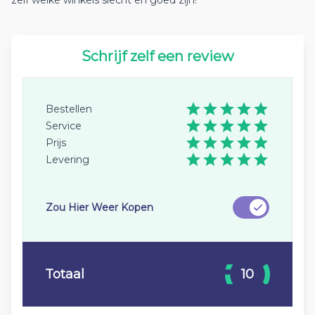
zelf welke winkels slecht en goed zijn!
Schrijf zelf een review
Bestellen
Service
Prijs
Levering
Zou Hier Weer Kopen
Totaal
10