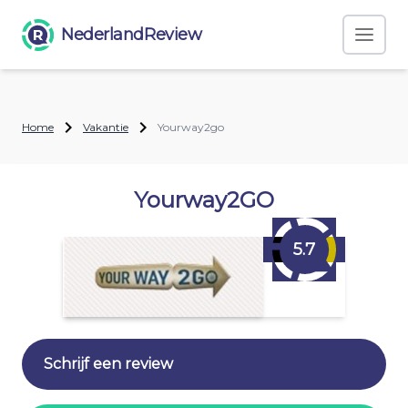
NederlandReview
Home
Vakantie
Yourway2go
Yourway2GO
5.7
Schrijf een review