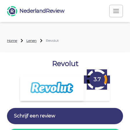
NederlandReview
Home
Lenen
Revolut
Revolut
3.7
Schrijf een review