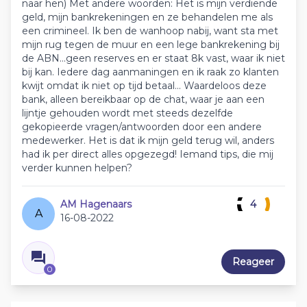
naar hen) Met andere woorden: Het is mijn verdiende
geld, mijn bankrekeningen en ze behandelen me als
een crimineel. Ik ben de wanhoop nabij, want sta met
mijn rug tegen de muur en een lege bankrekening bij
de ABN...geen reserves en er staat 8k vast, waar ik niet
bij kan. Iedere dag aanmaningen en ik raak zo klanten
kwijt omdat ik niet op tijd betaal... Waardeloos deze
bank, alleen bereikbaar op de chat, waar je aan een
lijntje gehouden wordt met steeds dezelfde
gekopieerde vragen/antwoorden door een andere
medewerker. Het is dat ik mijn geld terug wil, anders
had ik per direct alles opgezegd! Iemand tips, die mij
verder kunnen helpen?
AM Hagenaars
4
A
16-08-2022
Reageer
0