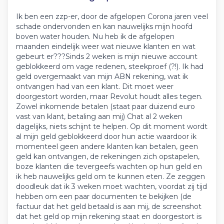
Ik ben een zzp-er, door de afgelopen Corona jaren veel
schade ondervonden en kan nauwelijks mijn hoofd
boven water houden. Nu heb ik de afgelopen
maanden eindelijk weer wat nieuwe klanten en wat
gebeurt er???Sinds 2 weken is mijn nieuwe account
geblokkeerd om vage redenen, steekproef (?!). Ik had
geld overgemaakt van mijn ABN rekening, wat ik
ontvangen had van een klant. Dit moet weer
doorgestort worden, maar Revolut houdt alles tegen.
Zowel inkomende betalen (staat paar duizend euro
vast van klant, betaling aan mij) Chat al 2 weken
dagelijks, niets schijnt te helpen. Op dit moment wordt
al mijn geld geblokkeerd door hun actie waardoor ik
momenteel geen andere klanten kan betalen, geen
geld kan ontvangen, de rekeningen zich opstapelen,
boze klanten die tevergeefs wachten op hun geld en
ik heb nauwelijks geld om te kunnen eten. Ze zeggen
doodleuk dat ik 3 weken moet wachten, voordat zij tijd
hebben om een paar documenten te bekijken (de
factuur dat het geld betaald is aan mij, de screenshot
dat het geld op mijn rekening staat en doorgestort is