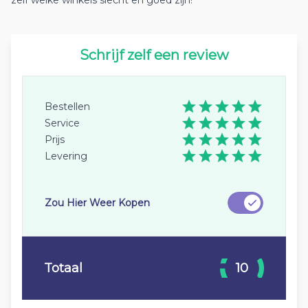
zelf welke winkels slecht en goed zijn!
Schrijf zelf een review
Bestellen
Service
Prijs
Levering
Zou Hier Weer Kopen
Totaal
10