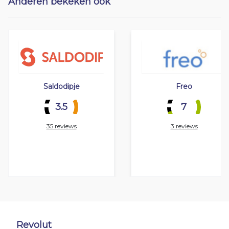
Anderen bekeken ook
Saldodipje
Freo
3.5
7
35 reviews
3 reviews
Revolut