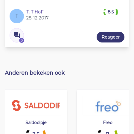
T. T HoF
8.5
T
28-12-2017
Reageer
0
Anderen bekeken ook
Saldodipje
Freo