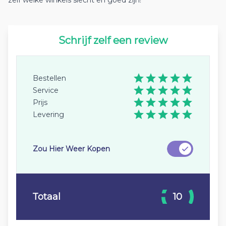
zelf welke winkels slecht en goed zijn!
Schrijf zelf een review
Bestellen
Service
Prijs
Levering
Zou Hier Weer Kopen
Totaal
10