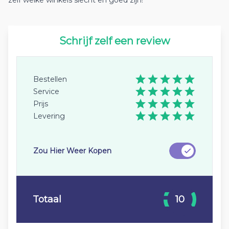
zelf welke winkels slecht en goed zijn!
Schrijf zelf een review
Bestellen
Service
Prijs
Levering
Zou Hier Weer Kopen
Totaal
10