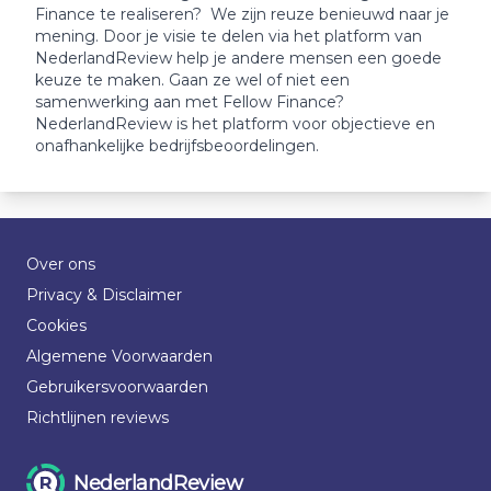
Finance te realiseren? We zijn reuze benieuwd naar je
mening. Door je visie te delen via het platform van
NederlandReview help je andere mensen een goede
keuze te maken. Gaan ze wel of niet een
samenwerking aan met Fellow Finance?
NederlandReview is het platform voor objectieve en
onafhankelijke bedrijfsbeoordelingen.
Over ons
Privacy & Disclaimer
Cookies
Algemene Voorwaarden
Gebruikersvoorwaarden
Richtlijnen reviews
NederlandReview