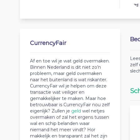
Best
Beo
CurrencyFair
Lees
Af en toe wil je wat geld overmaken.
zelf
Binnen Nederland is dit niet zo’n
slec
probleem, maar geld overmaken
naar het buitenland is wat riskanter.
CurrencyFair wil je helpen om deze
Sch
transactie wat veiliger en
gemakkelijker te maken. Maar hoe
betrouwbaar is CurrencyFair nou zelf
eigenlijk? Zullen je
geld
wel netjes
overmaken of zal het ergens tussen
wal en schip belanden waar
niemand het meer vindt? Hor
makkelijk en transparant zal het zijn