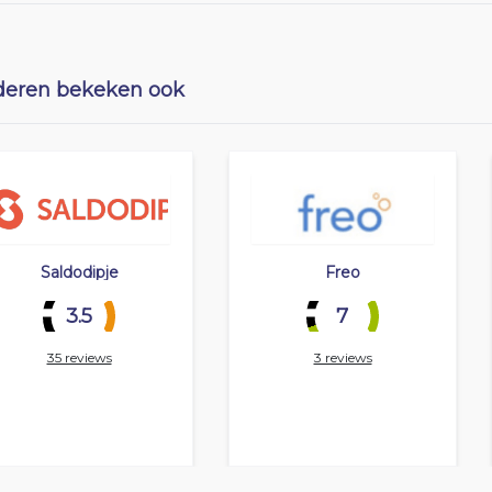
eren bekeken ook
Saldodipje
Freo
3.5
7
35 reviews
3 reviews