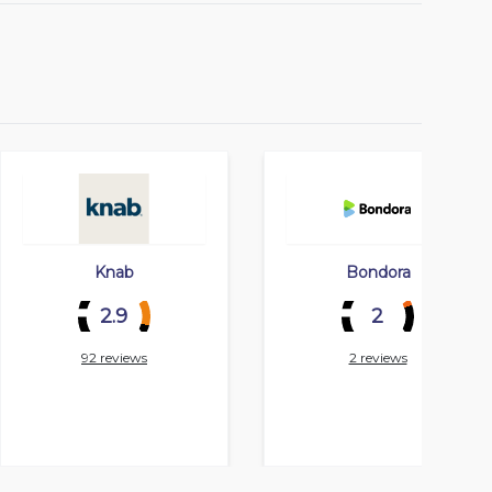
Knab
Bondora
2.9
2
92 reviews
2 reviews