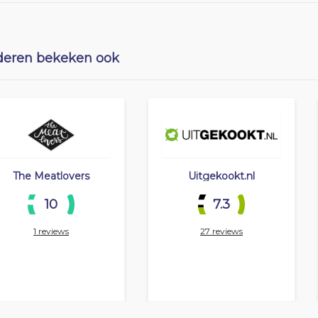
eren bekeken ook
The Meatlovers
Uitgekookt.nl
10
7.3
1 reviews
27 reviews