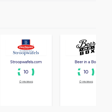
Stroopwafels.com
Beer in a Box
10
10
0 reviews
0 reviews