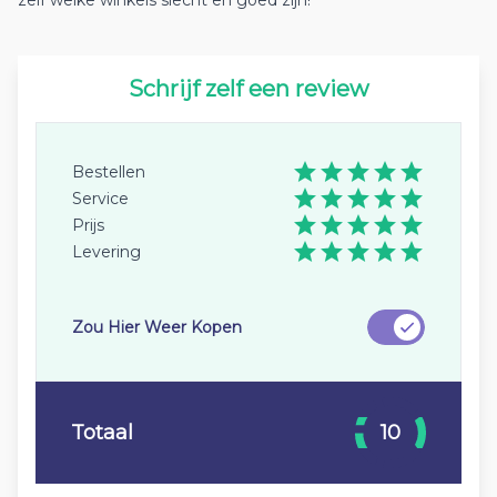
zelf welke winkels slecht en goed zijn!
Schrijf zelf een review
Bestellen
Service
Prijs
Levering
Zou Hier Weer Kopen
Totaal
10