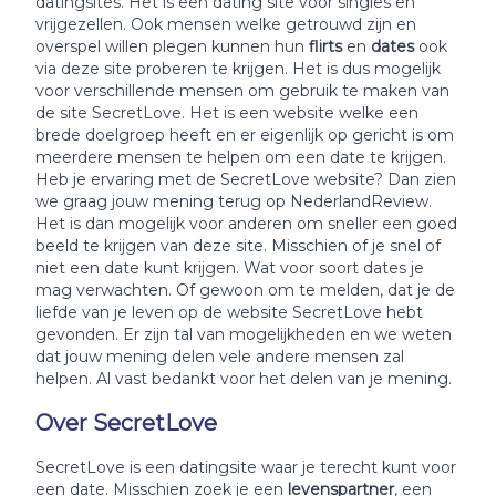
datingsites. Het is een dating site voor singles en
vrijgezellen. Ook mensen welke getrouwd zijn en
overspel willen plegen kunnen hun
flirts
en
dates
ook
via deze site proberen te krijgen. Het is dus mogelijk
voor verschillende mensen om gebruik te maken van
de site SecretLove. Het is een website welke een
brede doelgroep heeft en er eigenlijk op gericht is om
meerdere mensen te helpen om een date te krijgen.
Heb je ervaring met de SecretLove website? Dan zien
we graag jouw mening terug op NederlandReview.
Het is dan mogelijk voor anderen om sneller een goed
beeld te krijgen van deze site. Misschien of je snel of
niet een date kunt krijgen. Wat voor soort dates je
mag verwachten. Of gewoon om te melden, dat je de
liefde van je leven op de website SecretLove hebt
gevonden. Er zijn tal van mogelijkheden en we weten
dat jouw mening delen vele andere mensen zal
helpen. Al vast bedankt voor het delen van je mening.
Over SecretLove
SecretLove is een datingsite waar je terecht kunt voor
een date. Misschien zoek je een
levenspartner
, een