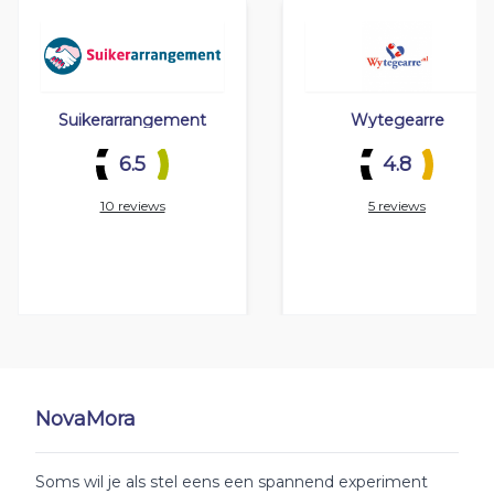
Suikerarrangement
Wytegearre
6.5
4.8
10 reviews
5 reviews
NovaMora
Soms wil je als stel eens een spannend experiment