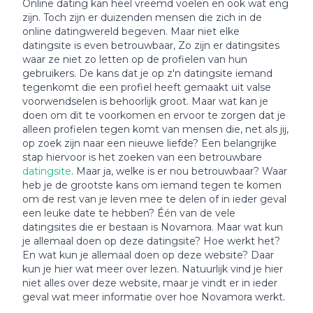
Online dating kan heel vreemd voelen en ook wat eng
zijn. Toch zijn er duizenden mensen die zich in de
online datingwereld begeven. Maar niet elke
datingsite is even betrouwbaar, Zo zijn er datingsites
waar ze niet zo letten op de profielen van hun
gebruikers. De kans dat je op z'n datingsite iemand
tegenkomt die een profiel heeft gemaakt uit valse
voorwendselen is behoorlijk groot. Maar wat kan je
doen om dit te voorkomen en ervoor te zorgen dat je
alleen profielen tegen komt van mensen die, net als jij,
op zoek zijn naar een nieuwe liefde? Een belangrijke
stap hiervoor is het zoeken van een betrouwbare
datingsite
. Maar ja, welke is er nou betrouwbaar? Waar
heb je de grootste kans om iemand tegen te komen
om de rest van je leven mee te delen of in ieder geval
een leuke date te hebben? Één van de vele
datingsites die er bestaan is Novamora. Maar wat kun
je allemaal doen op deze datingsite? Hoe werkt het?
En wat kun je allemaal doen op deze website? Daar
kun je hier wat meer over lezen. Natuurlijk vind je hier
niet alles over deze website, maar je vindt er in ieder
geval wat meer informatie over hoe Novamora werkt.