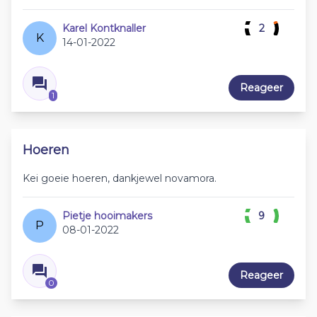
Karel Kontknaller
2
K
14-01-2022
Reageer
1
Hoeren
Kei goeie hoeren, dankjewel novamora.
Pietje hooimakers
9
P
08-01-2022
Reageer
0