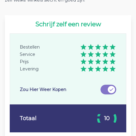
zelf welke winkels slecht en goed zijn!
Schrijf zelf een review
Bestellen
Service
Prijs
Levering
Zou Hier Weer Kopen
Totaal
10