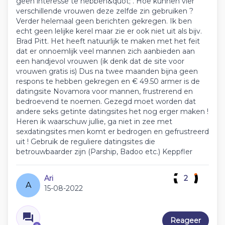
geen interesse te hebben&quot; . Hoe kunnen vier
verschillende vrouwen deze zelfde zin gebruiken ?
Verder helemaal geen berichten gekregen. Ik ben
echt geen lelijke kerel maar zie er ook niet uit als bijv.
Brad Pitt. Het heeft natuurlijk te maken met het feit
dat er onnoemlijk veel mannen zich aanbieden aan
een handjevol vrouwen (ik denk dat de site voor
vrouwen gratis is) Dus na twee maanden bijna geen
respons te hebben gekregen en € 49.50 armer is de
datingsite Novamora voor mannen, frustrerend en
bedroevend te noemen. Gezegd moet worden dat
andere seks getinte datingsites het nog erger maken !
Heren ik waarschuw jullie, ga niet in zee met
sexdatingsites men komt er bedrogen en gefrustreerd
uit ! Gebruik de reguliere datingsites die
betrouwbaarder zijn (Parship, Badoo etc.) Keppfler
Ari
2
A
15-08-2022
Reageer