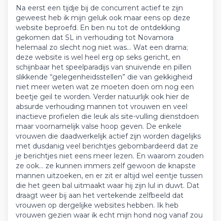
Na eerst een tijdje bij de concurrent actief te zijn
geweest heb ik mijn geluk ook maar eens op deze
website beproefd. En ben nu tot de ontdekking
gekomen dat SL in verhouding tot Novamora
helemaal zo slecht nog niet was… Wat een drama;
deze website is wel heel erg op seks gericht, en
schijnbaar het speelparadijs van snuivende en pillen
slikkende “gelegenheidsstellen” die van gekkigheid
niet meer weten wat ze moeten doen om nog een
beetje geil te worden. Verder natuurlijk ook hier de
absurde verhouding mannen tot vrouwen en veel
inactieve profielen die leuk als site-vulling dienstdoen
maar voornamelijk valse hoop geven. De enkele
vrouwen die daadwerkelijk actief zijn worden dagelijks
met dusdanig veel berichtjes gebombardeerd dat ze
je berichtjes niet eens meer lezen. En waarom zouden
ze ook… ze kunnen immers zelf gewoon de knapste
mannen uitzoeken, en er zit er altijd wel eentje tussen
die het geen bal uitmaakt waar hij zijn lul in duwt. Dat
draagt weer bij aan het vertekende zelfbeeld dat
vrouwen op dergelijke websites hebben. Ik heb
vrouwen gezien waar ik echt mijn hond nog vanaf zou