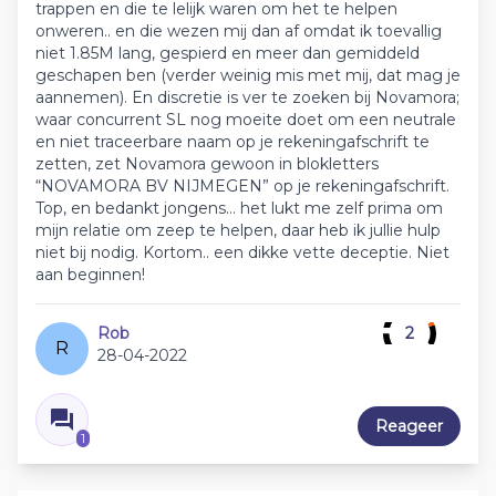
trappen en die te lelijk waren om het te helpen
onweren.. en die wezen mij dan af omdat ik toevallig
niet 1.85M lang, gespierd en meer dan gemiddeld
geschapen ben (verder weinig mis met mij, dat mag je
aannemen). En discretie is ver te zoeken bij Novamora;
waar concurrent SL nog moeite doet om een neutrale
en niet traceerbare naam op je rekeningafschrift te
zetten, zet Novamora gewoon in blokletters
“NOVAMORA BV NIJMEGEN” op je rekeningafschrift.
Top, en bedankt jongens… het lukt me zelf prima om
mijn relatie om zeep te helpen, daar heb ik jullie hulp
niet bij nodig. Kortom.. een dikke vette deceptie. Niet
aan beginnen!
Rob
2
R
28-04-2022
Reageer
1