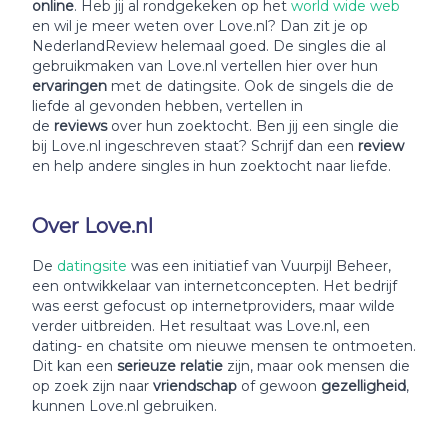
online
. Heb jij al rondgekeken op het
world wide web
en wil je meer weten over Love.nl? Dan zit je op
NederlandReview helemaal goed. De singles die al
gebruikmaken van Love.nl vertellen hier over hun
ervaringen
met de datingsite. Ook de singels die de
liefde al gevonden hebben, vertellen in
de
reviews
over hun zoektocht. Ben jij een single die
bij Love.nl ingeschreven staat? Schrijf dan een
review
en help andere singles in hun zoektocht naar liefde.
Over Love.nl
De
datingsite
was een initiatief van Vuurpijl Beheer,
een ontwikkelaar van internetconcepten. Het bedrijf
was eerst gefocust op internetproviders, maar wilde
verder uitbreiden. Het resultaat was Love.nl, een
dating- en chatsite om nieuwe mensen te ontmoeten.
Dit kan een
serieuze relatie
zijn, maar ook mensen die
op zoek zijn naar
vriendschap
of gewoon
gezelligheid
,
kunnen Love.nl gebruiken.