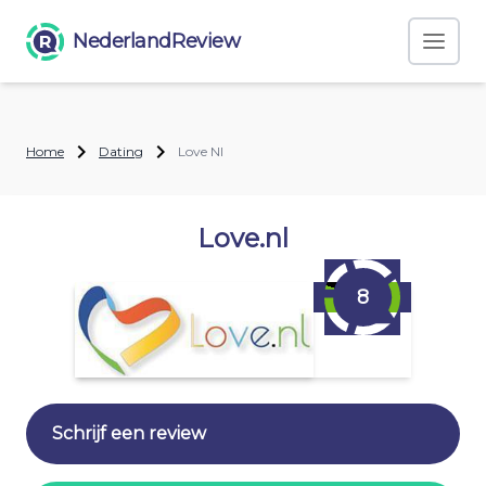
NederlandReview
Home
Dating
Love Nl
Love.nl
8
Schrijf een review