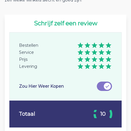
zelf welke winkels slecht en goed zijn!
Schrijf zelf een review
Bestellen
Service
Prijs
Levering
Zou Hier Weer Kopen
Totaal
10