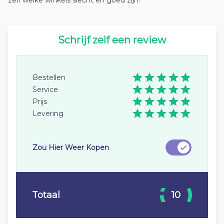
zelf welke winkels slecht en goed zijn!
Schrijf zelf een review
Bestellen
Service
Prijs
Levering
Zou Hier Weer Kopen
Totaal
10