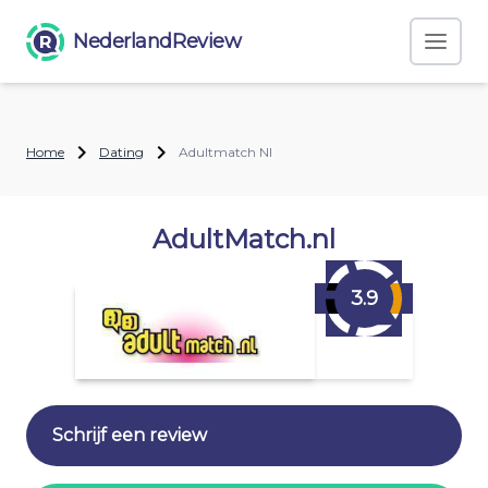
NederlandReview
Home
Dating
Adultmatch Nl
AdultMatch.nl
3.9
Schrijf een review