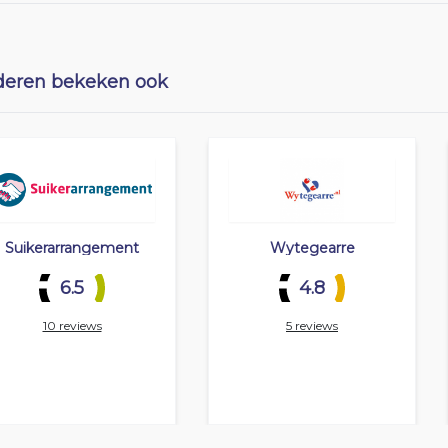
eren bekeken ook
Suikerarrangement
Wytegearre
6.5
4.8
10 reviews
5 reviews