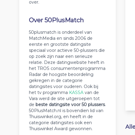
over.
Over 50PlusMatch
50plusmatch is onderdeel van
MatchMedia en sinds 2006 de
eerste en grootste datingsite
speciaal voor actieve 50-plussers die
op zoek zijn naar een serieuze
relatie. Deze datingwebsite heeft in
het TROS consumentenprogramma
Radar de hoogste beoordeling
gekregen in de categorie
datingsites voor ouderen. Ook bij
het tv programma
KASSA
van de
Vara werd de site uitgeroepen tot
de
beste datingsite voor 50 plussers
.
50PlusMatch.nl is bovendien lid van
Thuiswinkel.org, en heeft in de
categorie datingsites ook een
All
Thuiswinkel Award gewonnen.