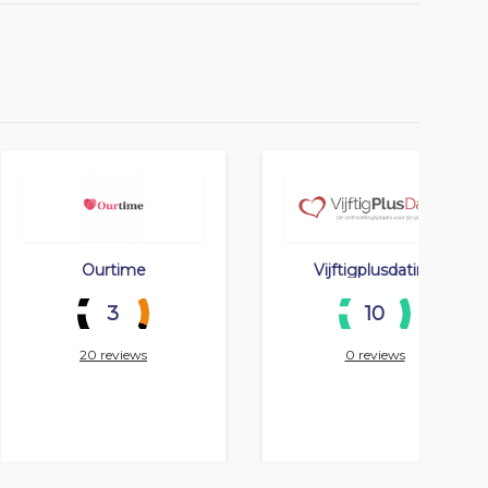
Ourtime
Vijftigplusdating
3
10
20 reviews
0 reviews