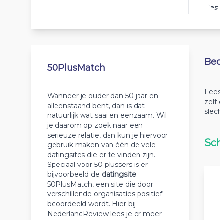
Best
Beo
50PlusMatch
Lees
Wanneer je ouder dan 50 jaar en
zelf
alleenstaand bent, dan is dat
slec
natuurlijk wat saai en eenzaam. Wil
je daarom op zoek naar een
serieuze relatie, dan kun je hiervoor
Sch
gebruik maken van één de vele
datingsites die er te vinden zijn.
Speciaal voor 50 plussers is er
bijvoorbeeld de
datingsite
50PlusMatch, een site die door
verschillende organisaties positief
beoordeeld wordt. Hier bij
NederlandReview lees je er meer