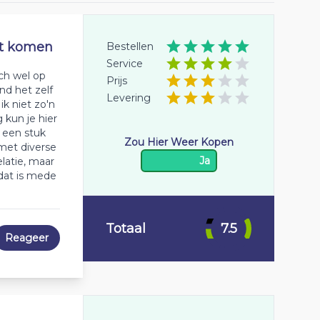
ct komen
Bestellen
Service
och wel op
Prijs
nd het zelf
Levering
ik niet zo'n
g kun je hier
k een stuk
Zou Hier Weer Kopen
 met diverse
Ja
latie, maar
 dat is mede
Totaal
7.5
Reageer