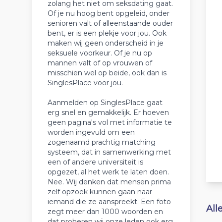
zolang het niet om seksdating gaat.
Of je nu hoog bent opgeleid, onder
senioren valt of alleenstaande ouder
bent, er is een plekje voor jou. Ook
maken wij geen onderscheid in je
seksuele voorkeur. Of je nu op
mannen valt of op vrouwen of
misschien wel op beide, ook dan is
SinglesPlace voor jou.
Aanmelden op SinglesPlace gaat
erg snel en gemakkelijk. Er hoeven
geen pagina's vol met informatie te
worden ingevuld om een
zogenaamd prachtig matching
systeem, dat in samenwerking met
een of andere universiteit is
opgezet, al het werk te laten doen.
Nee. Wij denken dat mensen prima
zelf opzoek kunnen gaan naar
iemand die ze aanspreekt. Een foto
All
zegt meer dan 1000 woorden en
dat proberen wij onze leden ook erg