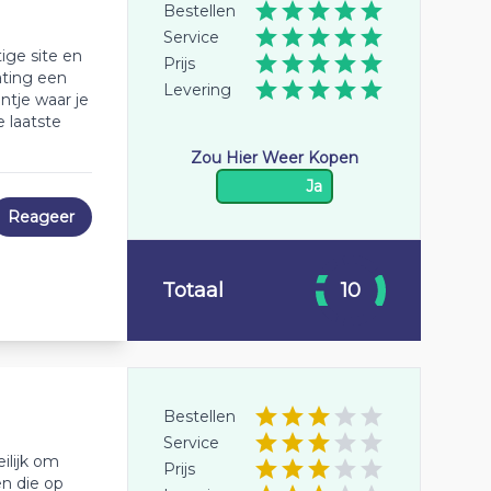
Bestellen
Service
tige site en
Prijs
ating een
Levering
ntje waar je
 laatste
Zou Hier Weer Kopen
Ja
Reageer
Totaal
10
Bestellen
Service
ilijk om
Prijs
en die op