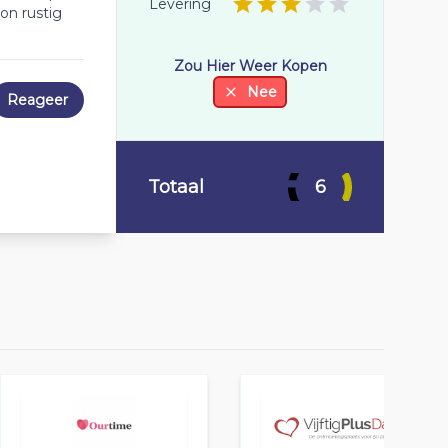
Levering
oon rustig
Zou Hier Weer Kopen
Nee
Reageer
Totaal
6