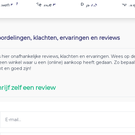
8.7
8
7.3
ellen
Service
Prijs
Leverin
ordelingen, klachten, ervaringen en reviews
 hier onafhankelijke reviews, klachten en ervaringen. Wees op
 een winkel waar u een (online) aankoop heeft gedaan. Zo bepaa
ht en goed zijn!
rijf zelf een review