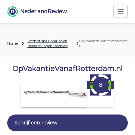
NederlandReview
Stedentrips Ervaringen
Opvakantievanafrotterdam
Home
Beoordelingen Reviews
Nl
OpVakantieVanafRotterdam.nl
8
Schrijf een review