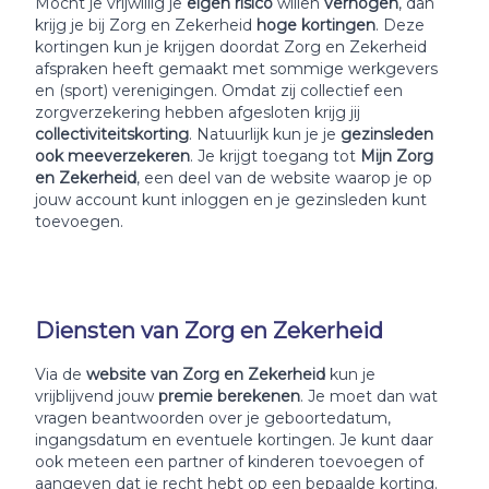
Mocht je vrijwillig je
eigen risico
willen
verhogen
, dan
krijg je bij Zorg en Zekerheid
hoge kortingen
. Deze
kortingen kun je krijgen doordat Zorg en Zekerheid
afspraken heeft gemaakt met sommige werkgevers
en (sport) verenigingen. Omdat zij collectief een
zorgverzekering hebben afgesloten krijg jij
collectiviteitskorting
. Natuurlijk kun je je
gezinsleden
ook meeverzekeren
. Je krijgt toegang tot
Mijn Zorg
en Zekerheid
, een deel van de website waarop je op
jouw account kunt inloggen en je gezinsleden kunt
toevoegen.
Diensten van Zorg en Zekerheid
Via de
website van Zorg en Zekerheid
kun je
vrijblijvend jouw
premie berekenen
. Je moet dan wat
vragen beantwoorden over je geboortedatum,
ingangsdatum en eventuele kortingen. Je kunt daar
ook meteen een partner of kinderen toevoegen of
aangeven dat je recht hebt op een bepaalde korting.