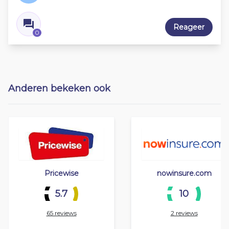
Reageer
0
Anderen bekeken ook
Pricewise
nowinsure.com
5.7
10
65 reviews
2 reviews