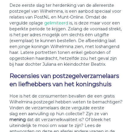
Deze eerste slag ter herdenking van de allereerste
postzegel van Wilhelmina, is een aanbod speciaal voor
relaties van PostNL en Munt-Online. Omdat de
vergulde oplage
gelimiteerd
is, is deze maar voor een
beperkte periode te krijgen. Zolang de voorraad strekt,
is het per adres mogelijk om slechts één uitgifte
(exemplaar) te kunnen bestellen. De afbeelding laat
een jonge koningin Wilhelmina zien, met loshangend
haar. Latere portretten tonen enkel gebonden of
opgestoken haardracht, hetzelfde zou het geval zijn
bij haar dochter Juliana en kleindochter Beatrix.
Recensies van postzegelverzamelaars
en liefhebbers van het koningshuis
Hoe is het de consumenten bevallen die een gratis
Wilhelmina postzegel hebben weten te bemachtigen?
Vinden de verzamelaars deze vergulde eerste
slag een aanvulling op hun collectie? Zijn ze van
mening
dat dit verzamelkwaliteit is? Of bleek het
uiteindelijk te mooi om waar te zijn? Lees de
antwoorden op deze en allerlei andere vragen in de