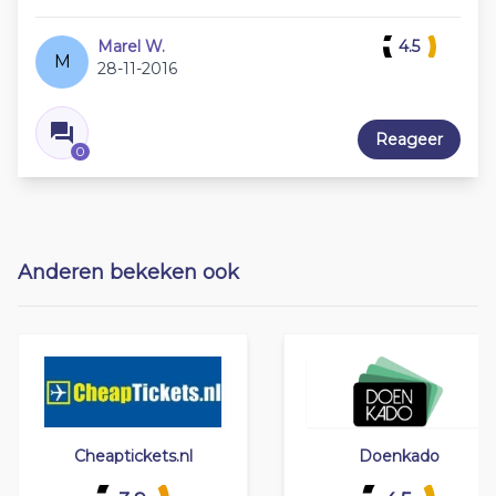
Marel W.
4.5
M
28-11-2016
Reageer
0
Anderen bekeken ook
Cheaptickets.nl
Doenkado