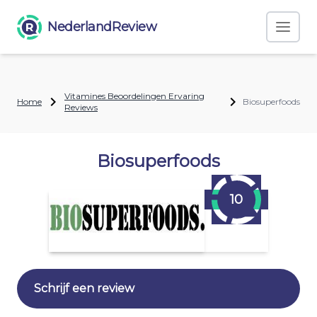
NederlandReview
Vitamines Beoordelingen Ervaring
Home
Biosuperfoods
Reviews
Biosuperfoods
10
Schrijf een review