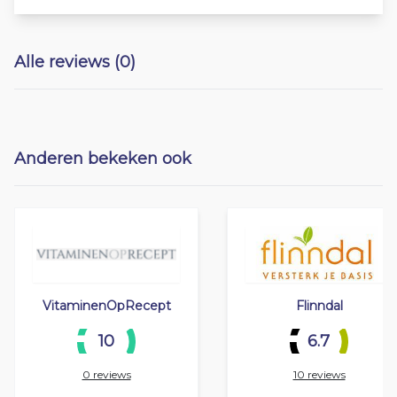
Alle reviews (0)
Anderen bekeken ook
VitaminenOpRecept
Flinndal
10
6.7
0 reviews
10 reviews