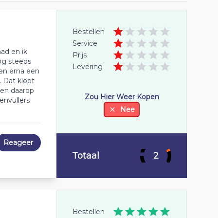
Bestellen
Service
ad en ik
Prijs
nog steeds
Levering
gen erna een
 Dat klopt
 en daarop
Zou Hier Weer Kopen
envullers
Nee
Reageer
Totaal
2
Bestellen