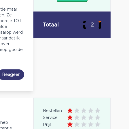
erde maar
een. Ze
oordje TOT
Totaal
2
ilde
 Daarop werd
ar dat ik
 over
arop gooide
Reageer
Bestellen
Service
 heb
Prijs
stantie