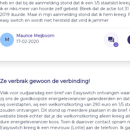
heb en dat bij de aanmelding stond dat ik een 1/5 staatslot kre
ik er niks meer van hoorde zelf gebeld. Bleek dat de actie tot 
2019 duurde. Maar in mijn aanmelding stond dat ik hem kreeg. 
easy switch en wordt niet hersteld dat vind ik jammer
Maurice Meijboom
M
17-02-2020
0
Ze verbrak gewoon de verbinding!
Vlak voor oudjaarsdag een brief van Easyswitch ontvangen waar
zij ons de goedkoopste energieleverancier garandeerden en da
wij overstapten, wij een welkomstkorting van 290 euro en 1/5 sta
zouden ontvangen. Dit stond op meerdere plaatsen in de brief.
website bleek echter dat je die welkomstkorting alleen kreeg als
dure energieleverancier koos. Toen ik daarover contact opnam 
Easyswitch kreeg ik een mevrouw (Lotte) aan de telefoon. Ik gaf