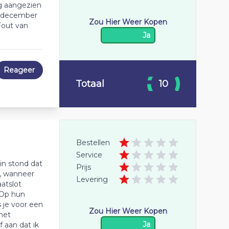
eg aangezien
31 december
Zou Hier Weer Kopen
Fout van
Ja
Reageer
Totaal
10
Bestellen
Service
in stond dat
Prijs
t, wanneer
Levering
atslot
 Op hun
 je voor een
Zou Hier Weer Kopen
met
Ja
 aan dat ik