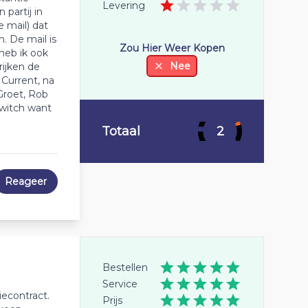
Levering
partij in
e mail) dat
. De mail is
Zou Hier Weer Kopen
heb ik ook
Nee
rijken de
 Current, na
Groet, Rob
Switch want
Totaal
2
Reageer
Bestellen
Service
iecontract.
Prijs