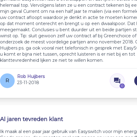
helemaal top. Vervolgens laten ze u een contract tekenen bij een 
mijn geval Current om na een half jaar te mailen (via een formel
uw contract afloopt waardoor je denkt in actie te moeten komen
op dat moment onterecht en brengt u op een dwaalspoor. Dat 
meegemaakt. Conclusies u bent duurder uit en beide partijen st
winst op. Tip: sluit gewoon zelf uw contract af bij Greenchoice of
onderzoek de meest voordelige partijen anno november 2018. 
Huijbers ps. ga ook vooral niet telefonisch in gesprek met Easy
u komt er bijna niet tussen, oprecht luisteren is er niet bij en tot
klanttevredenheid lijken ze niet te willen komen.
Rob Huijbers
R
23-11-2018
0
Al jaren tevreden klant
Ik maak al een paar jaar gebruik van Easyswitch voor mijn energ