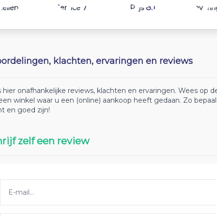
7
7.4
8.1
tellen
Service
Prijs
Leverin
ordelingen, klachten, ervaringen en reviews
 hier onafhankelijke reviews, klachten en ervaringen. Wees op
 een winkel waar u een (online) aankoop heeft gedaan. Zo bepaa
ht en goed zijn!
rijf zelf een review