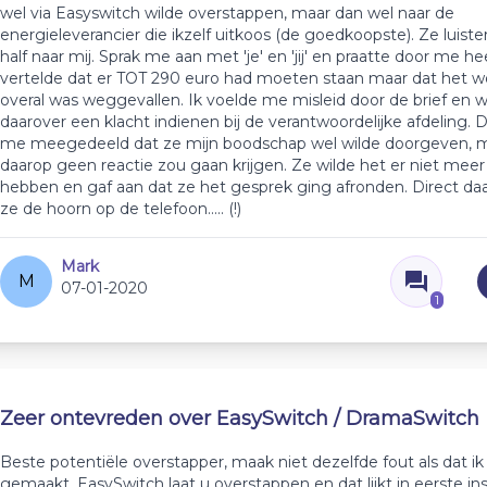
wel via Easyswitch wilde overstappen, maar dan wel naar de
energieleverancier die ikzelf uitkoos (de goedkoopste). Ze luist
half naar mij. Sprak me aan met 'je' en 'jij' en praatte door me h
vertelde dat er TOT 290 euro had moeten staan maar dat het w
overal was weggevallen. Ik voelde me misleid door de brief en w
daarover een klacht indienen bij de verantwoordelijke afdeling.
me meegedeeld dat ze mijn boodschap wel wilde doorgeven, ma
daarop geen reactie zou gaan krijgen. Ze wilde het er niet meer
hebben en gaf aan dat ze het gesprek ging afronden. Direct da
ze de hoorn op de telefoon..... (!)
Mark
M
07-01-2020
1
Zeer ontevreden over EasySwitch / DramaSwitch
Beste potentiële overstapper, maak niet dezelfde fout als dat ik
gemaakt. EasySwitch laat u overstappen en dat lijkt in eerste in