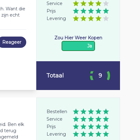
Service
ch. Want die
Prijs
zijn echt
Levering
Zou Hier Weer Kopen
Reageer
Ja
Totaal
9
Bestellen
Service
eid. Ben elk
Prijs
ld terug
Levering
aangemeld