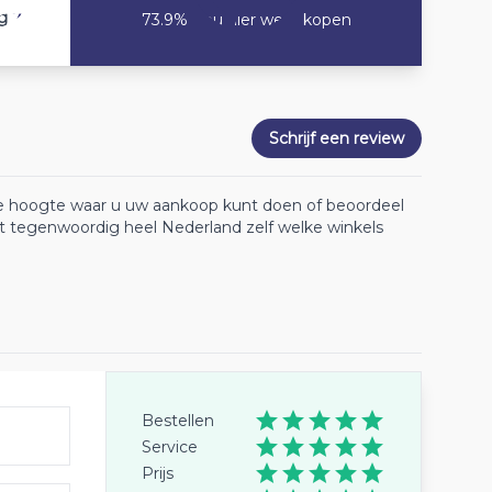
7.5
g
73.9% Zou hier weer kopen
Schrijf een review
 de hoogte waar u uw aankoop kunt doen of beoordeel
lt tegenwoordig heel Nederland zelf welke winkels
Bestellen
Service
Prijs