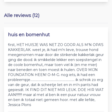
Alle reviews (12)
huis en bomenhut
first, HET HUISJE WAS NET ZO GOOR ALS M'N OPA'S
KAKKERLAK. weet je, ik had m'n lieve, trouwe hond
meegenomen maar door die stinkende kakkerlak geur
ging die dood. ik smikkelde lekker een soepstengel in
de coole bomenhut, maar toen viel ik (en me mier)
naar beneden en toen moest ik huilen. OVER MIJN
FOUNDATION HEEN! O-M-G. nog iets, ik had een
probleempje........................................................... ik schrok zo erg
van de geur, dat ik scheetje liet en in m'n pants had
gepiesdt. IK FIND DIT NIET MIR LEUK. DOE HIR WAT
AAN!!!!!!!! maar al met al ben ik een puur natuur vrouw
en ben ik totaal niet gemeen hoor. met alle liefde,
Jessica Plons