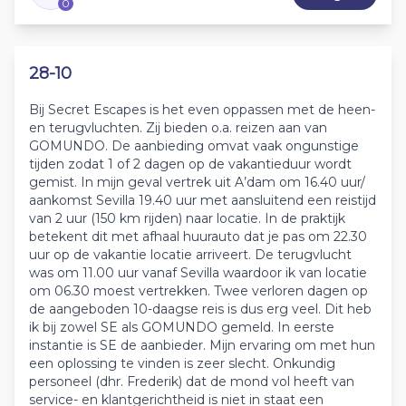
0
28-10
Bij Secret Escapes is het even oppassen met de heen-
en terugvluchten. Zij bieden o.a. reizen aan van
GOMUNDO. De aanbieding omvat vaak ongunstige
tijden zodat 1 of 2 dagen op de vakantieduur wordt
gemist. In mijn geval vertrek uit A’dam om 16.40 uur/
aankomst Sevilla 19.40 uur met aansluitend een reistijd
van 2 uur (150 km rijden) naar locatie. In de praktijk
betekent dit met afhaal huurauto dat je pas om 22.30
uur op de vakantie locatie arriveert. De terugvlucht
was om 11.00 uur vanaf Sevilla waardoor ik van locatie
om 06.30 moest vertrekken. Twee verloren dagen op
de aangeboden 10-daagse reis is dus erg veel. Dit heb
ik bij zowel SE als GOMUNDO gemeld. In eerste
instantie is SE de aanbieder. Mijn ervaring om met hun
een oplossing te vinden is zeer slecht. Onkundig
personeel (dhr. Frederik) dat de mond vol heeft van
service- en klantgerichtheid is niet in staat een