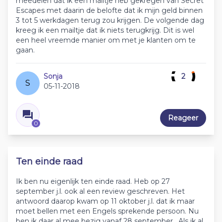
meedelen dat ik een mailtje heb gekregen van Secret
Escapes met daarin de belofte dat ik mijn geld binnen
3 tot 5 werkdagen terug zou krijgen. De volgende dag
kreeg ik een mailtje dat ik niets terugkrijg. Dit is wel
een heel vreemde manier om met je klanten om te
gaan.
Sonja
2
S
05-11-2018
Reageer
0
Ten einde raad
Ik ben nu eigenlijk ten einde raad. Heb op 27
september j.l. ook al een review geschreven. Het
antwoord daarop kwam op 11 oktober j.l. dat ik maar
moet bellen met een Engels sprekende persoon. Nu
ben ik daar al mee bezig vanaf 28 september . Als ik al