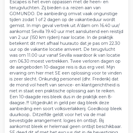
Escapes is het even oppassen met de heen- en
terugvluchten. Zij bieden o.a. reizen aan van
GOMUNDO. De aanbieding omvat vaak ongunstige
tijden zodat 1 of 2 dagen op de vakantieduur wordt
gemist. In mijn geval vertrek uit A’dam om 16.40 uur/
aankomst Sevilla 19.40 uur met aansluitend een reistijd
van 2 uur (150 km rijden) naar locatie. In de praktijk
betekent dit met afhaal huurauto dat je pas om 22.30
uur op de vakantie locatie arriveert. De terugvlucht
was om 11.00 uur vanaf Sevilla waardoor ik van locatie
om 06.30 moest vertrekken. Twee verloren dagen op
de aangeboden 10-daagse reis is dus erg veel. Mijn
ervaring om hier met SE een oplossing voor te vinden
is zeer slecht. Onkundig personeel (dhr. Frederik) dat
de mond vol heeft van service- en klantgerichtheid is
niet in staat een praktische oplossing aan te reiken.
Een 10-daagde reis bleek dus in de praktijk een 8-
daagse..!!! Uitgedrukt in geld per dag bleek deze
aanbieding een soort volksverlakkerij. Goedkoop bleek
duurkoop.. Ditzelfde geldt voor het via de mail
bevestigde arrangement: logies èn ontbijt. Bij
aankomst bleek er helemaal geen ontbijt beschikbaar.
SE deed dit af met het excuus dat in de bevestiging