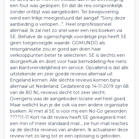
een fout was geslopen. En dat de reis oorspronkelijk
zonder ontbijt was aangeboden. Ter bewijsvoering
werd een linkje meegestuurd dat aangaf: “Sorry deze
aanbieding is verlopen ..”. Heel onprofessioneel
allemaal. Ik zal niet zo snel weer een reis boeken via
SE. Behalve de ogenschijnlijk voordelige prijs heeft SE
geen toegevoegde waarde. GOMUNDO als
reisorganisatie zou er goed aan doen haar
verkooppunten beter te selecteren. SE is slechts een
doorgeefluik en doet voor haar bemiddeling-fee niets
aan klantvriendelijkheid en service. Opvallend is dat alle
uitstekende en zeer goede reviews allemaal uit
Engeland komen. Alle slèchte reviews komen bijna
allemaal uit Nederland. Gedateerd op 14-11-2019 zijn 68
van de 80 NL-reviews slecht tot zeer slecht.
Overigens was de aangeboden locatie wel heel goed.
Maar wellicht kun je die ook via een andere organisatie
boeken. Al met al SE is voor mij een No-Go geworden.
????11-11 Kort na dit review heeft SE gereageerd met
een min of meer standaard mail.., zie hun mail reacties
op de slechte reviews van anderen. Ik actualiseer deze
review net zo lang tot er een oplossing is geboden.