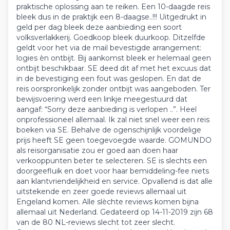
praktische oplossing aan te reiken. Een 10-daagde reis
bleek dus in de praktijk een 8-daagse..!!! Uitgedrukt in
geld per dag bleek deze aanbieding een soort
volksverlakkerij. Goedkoop bleek duurkoop. Ditzelfde
geldt voor het via de mail bevestigde arrangement:
logies èn ontbijt. Bij aankomst bleek er helemaal geen
ontbijt beschikbaar. SE deed dit af met het excuus dat
in de bevestiging een fout was geslopen. En dat de
reis oorspronkelijk zonder ontbijt was aangeboden. Ter
bewijsvoering werd een linkje meegestuurd dat
aangaf: “Sorry deze aanbieding is verlopen ..”. Heel
onprofessioneel allemaal. Ik zal niet snel weer een reis
boeken via SE. Behalve de ogenschijnlijk voordelige
prijs heeft SE geen toegevoegde waarde. GOMUNDO
als reisorganisatie zou er goed aan doen haar
verkooppunten beter te selecteren. SE is slechts een
doorgeefluik en doet voor haar bemiddeling-fee niets
aan klantvriendelijkheid en service. Opvallend is dat alle
uitstekende en zeer goede reviews allemaal uit
Engeland komen. Alle slèchte reviews komen bijna
allemaal uit Nederland. Gedateerd op 14-11-2019 zijn 68
van de 80 NL-reviews slecht tot zeer slecht.