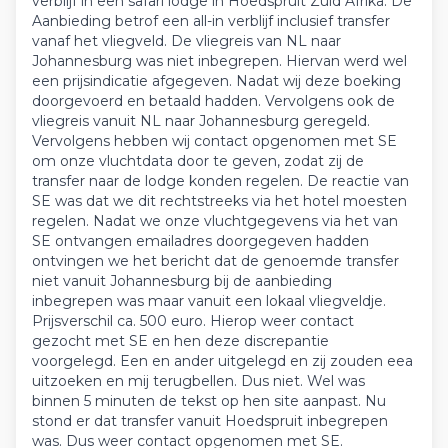
verblijf in een safari lodge in Hoedspruit Zuid Afrika. De
Aanbieding betrof een all-in verblijf inclusief transfer
vanaf het vliegveld. De vliegreis van NL naar
Johannesburg was niet inbegrepen. Hiervan werd wel
een prijsindicatie afgegeven. Nadat wij deze boeking
doorgevoerd en betaald hadden. Vervolgens ook de
vliegreis vanuit NL naar Johannesburg geregeld.
Vervolgens hebben wij contact opgenomen met SE
om onze vluchtdata door te geven, zodat zij de
transfer naar de lodge konden regelen. De reactie van
SE was dat we dit rechtstreeks via het hotel moesten
regelen. Nadat we onze vluchtgegevens via het van
SE ontvangen emailadres doorgegeven hadden
ontvingen we het bericht dat de genoemde transfer
niet vanuit Johannesburg bij de aanbieding
inbegrepen was maar vanuit een lokaal vliegveldje.
Prijsverschil ca. 500 euro. Hierop weer contact
gezocht met SE en hen deze discrepantie
voorgelegd. Een en ander uitgelegd en zij zouden eea
uitzoeken en mij terugbellen. Dus niet. Wel was
binnen 5 minuten de tekst op hen site aanpast. Nu
stond er dat transfer vanuit Hoedspruit inbegrepen
was. Dus weer contact opgenomen met SE.