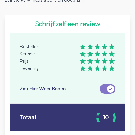
zelf welke winkels slecht en goed zijn!
Schrijf zelf een review
Bestellen
Service
Prijs
Levering
Zou Hier Weer Kopen
Totaal
10