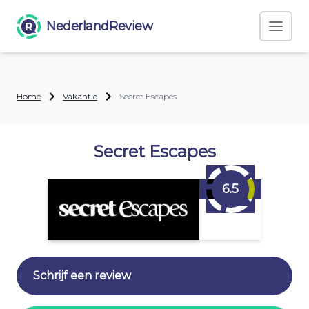
NederlandReview
Home
Vakantie
Secret Escapes
Secret Escapes
6.5
Schrijf een review