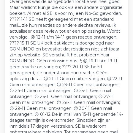
Overigens was de aangeboden locatie wel heel goed.
Maar wellicht kun je die ook via een andere organisatie
boeken. Al met al SE is voor mij een No-Go geworden.
????11-11 SE heeft gereageerd met een standaard
mail.., zie hun reacties op andere slechte reviews. Ik
actualiseer deze review tot er een oplossing is. Wordt
vervolgd.. ☹️ 12-11 t/m 14-11 geen reactie ontvangen;
???? 15-11 SE UK belt dat klacht is doorgelegd naar
GOMUNDO en bevestigt dat reistijden niet zichtbaar
zijn op website. SE verschuift het probleem naar
GOMUNDO. Géén oplossing dus ..!; ☹️ 16-11 t/m 19-11
geen reactie ontvangen; ???? 20-11 SE heeft
gereageerd, zie onderstaand hun reactie. Géén
oplossing dus ..!; ☹️ 21-11 Geen mail ontvangen; ☹️ 22-11
Geen mail ontvangen; ☹️ 23-11 Geen mail ontvangen;
☹️ 24-11 Geen mail ontvangen; ☹️ 25-11 Geen mail
ontvangen; ☹️ 26-11 Geen mail ontvangen; ☹️ 27-11
Geen mail ontvangen; ☹️ 28-11 Geen mail ontvangen;
☹️ 29-11 Geen mail ontvangen; ☹️ 30-11 Geen mail
ontvangen; ☹️ 01-12 De in mail van 15-11 genoemde 14-
daagse termijn is overschreden. Sindsdien zijn er
inmiddels 17 dagen verstreken. SE is wederom
onbetrouwbaar gebleken. Tot op vandaag geen mail