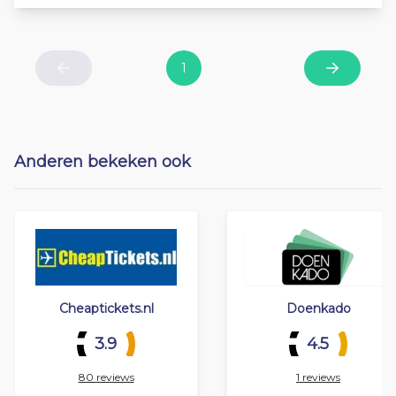
1
Previous
Next
Anderen bekeken ook
Cheaptickets.nl
Doenkado
3.9
4.5
80 reviews
1 reviews