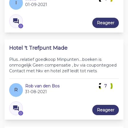
I
01-09-2021
Reageer
0
Hotel 't Trefpunt Made
Plus...relatief goedkoop Minpunten....boeken is
onmogelijk Geen compensatie , bv via coupontegoed
Contact met hkv en hotel zelf leidt tot niets
Rob van den Bos
7
R
31-08-2021
Reageer
0