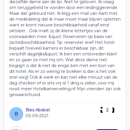
diezelfde dame aan de lijn. Niet te geloven. Ik vraag
om teruggebeld te worden door een leidinggevende.
Maar dat gebeurd niet. Ik krijg een mail van Aarti met
de mededeling dat ik maar moet maar blijven opletten
want er komt nieuwe beschikbaarheid vanaf eind
oktober... Ook mailt zij de kleine lettertjes van de
voorwaarden mee. &quot; Reserveren op basis van
(actie)beschikbaarheid. Tip: reserveer snel! Het hotel
bepaalt hoeveel kamers er beschikbaar zijn, dit
verschilt dagelijks&quot; Ik ben een ontevreden klant
en zo gaan ze met mij om. Wat deze dame niet
begrijpt is dat ik niet de enige ben met een bon van
dit hotel. Als er zo weinig te boeken is dan is het ook
snel weg! Ook ik werk en kan niet elke minuut van de
dag checken of er iets vrij is! 1 ding is zeker, voor mij
nooit meer Hotelkamerveiling.nl! Mijn vrienden zijn ook
gewaarschuwd.
Bies Abdoel
2
B
03-09-2021