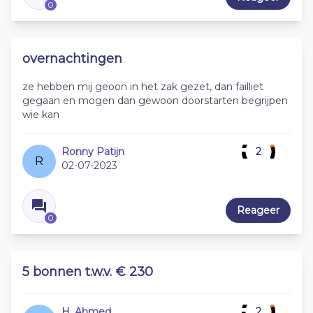
0
overnachtingen
ze hebben mij geoon in het zak gezet, dan failliet
gegaan en mogen dan gewoon doorstarten begrijpen
wie kan
Ronny Patijn
2
R
02-07-2023
Reageer
0
5 bonnen t.w.v. € 230
H. Ahmed
2