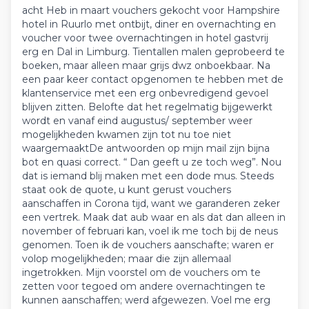
acht Heb in maart vouchers gekocht voor Hampshire
hotel in Ruurlo met ontbijt, diner en overnachting en
voucher voor twee overnachtingen in hotel gastvrij
erg en Dal in Limburg. Tientallen malen geprobeerd te
boeken, maar alleen maar grijs dwz onboekbaar. Na
een paar keer contact opgenomen te hebben met de
klantenservice met een erg onbevredigend gevoel
blijven zitten. Belofte dat het regelmatig bijgewerkt
wordt en vanaf eind augustus/ september weer
mogelijkheden kwamen zijn tot nu toe niet
waargemaaktDe antwoorden op mijn mail zijn bijna
bot en quasi correct. “ Dan geeft u ze toch weg”. Nou
dat is iemand blij maken met een dode mus. Steeds
staat ook de quote, u kunt gerust vouchers
aanschaffen in Corona tijd, want we garanderen zeker
een vertrek. Maak dat aub waar en als dat dan alleen in
november of februari kan, voel ik me toch bij de neus
genomen. Toen ik de vouchers aanschafte; waren er
volop mogelijkheden; maar die zijn allemaal
ingetrokken. Mijn voorstel om de vouchers om te
zetten voor tegoed om andere overnachtingen te
kunnen aanschaffen; werd afgewezen. Voel me erg