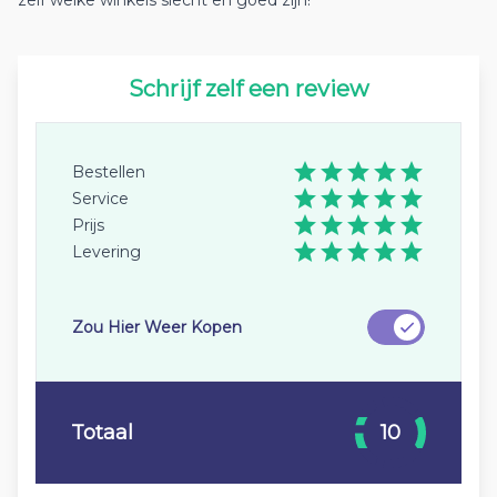
zelf welke winkels slecht en goed zijn!
Schrijf zelf een review
Bestellen
Service
Prijs
Levering
Zou Hier Weer Kopen
Totaal
10