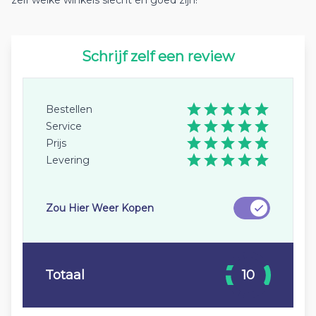
zelf welke winkels slecht en goed zijn!
Schrijf zelf een review
Bestellen
Service
Prijs
Levering
Zou Hier Weer Kopen
Totaal
10