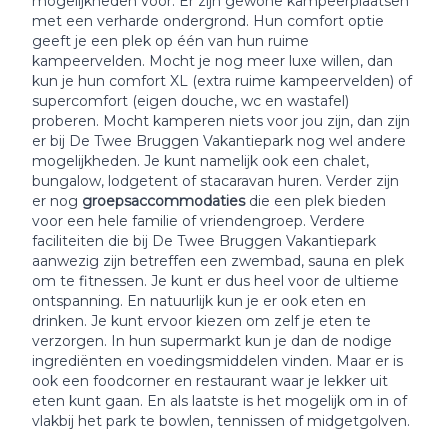
mogelijkheden voor. Er zijn gewone kampeerplaatsen
met een verharde ondergrond. Hun comfort optie
geeft je een plek op één van hun ruime
kampeervelden. Mocht je nog meer luxe willen, dan
kun je hun comfort XL (extra ruime kampeervelden) of
supercomfort (eigen douche, wc en wastafel)
proberen. Mocht kamperen niets voor jou zijn, dan zijn
er bij De Twee Bruggen Vakantiepark nog wel andere
mogelijkheden. Je kunt namelijk ook een chalet,
bungalow, lodgetent of stacaravan huren. Verder zijn
er nog
groepsaccommodaties
die een plek bieden
voor een hele familie of vriendengroep. Verdere
faciliteiten die bij De Twee Bruggen Vakantiepark
aanwezig zijn betreffen een zwembad, sauna en plek
om te fitnessen. Je kunt er dus heel voor de ultieme
ontspanning. En natuurlijk kun je er ook eten en
drinken. Je kunt ervoor kiezen om zelf je eten te
verzorgen. In hun supermarkt kun je dan de nodige
ingrediënten en voedingsmiddelen vinden. Maar er is
ook een foodcorner en restaurant waar je lekker uit
eten kunt gaan. En als laatste is het mogelijk om in of
vlakbij het park te bowlen, tennissen of midgetgolven.