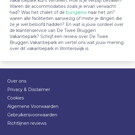
vakantiepark kunt vertellen. Hoe is je verblijf bevallen?
Waren de accommodaties zoals je ervan verwacht
had? Was het chalet of de
bungalow
naar het zin?
waren alle faciliteiten aanwezig of miste je dingen die
ze je wel beloofd hadden? En wat is jouw oordeel over
de klantenservice van De Twee Bruggen
Vakantiepark? Schrijf een review over De Twee
Bruggen Vakantiepark en vertel ons wat jouw mening
over dit vakantiepark in Winterswijk is.
Over ons
Privacy & Disclaimer
Cookies
Algemene Voorwaarden
Gebruikersvoorwaarden
Richtlijnen reviews