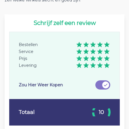
zelf welke winkels slecht en goed zijn!
Schrijf zelf een review
Bestellen
Service
Prijs
Levering
Zou Hier Weer Kopen
Totaal
10