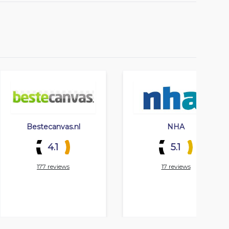
Bestecanvas.nl
NHA
4.1
5.1
177 reviews
17 reviews