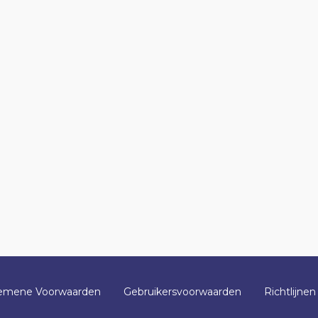
emene Voorwaarden
Gebruikersvoorwaarden
Richtlijnen