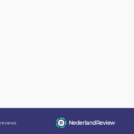
NederlandReview
 reviews