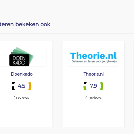
eren bekeken ook
Doenkado
Theorie.nl
4.5
7.9
1 reviews
4 reviews