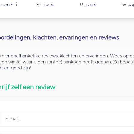
6.5
4.2
4.4
ellen
Service
Prijs
Leverin
ordelingen, klachten, ervaringen en reviews
 hier onafhankelijke reviews, klachten en ervaringen. Wees op
 een winkel waar u een (online) aankoop heeft gedaan. Zo bepaa
ht en goed zijn!
rijf zelf een review