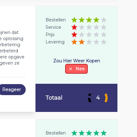
Bestellen
Service
ijnen dat
Prijs
te oplossing
Levering
erbetering
erbeterd
ere opgave
Zou Hier Weer Kopen
 geven ze
Nee
Reageer
Totaal
4
Bestellen