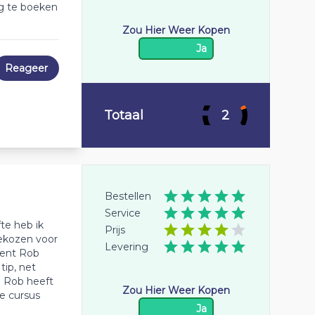
ng te boeken
Zou Hier Weer Kopen
Ja
Reageer
Totaal
2
Bestellen
Service
te heb ik
Prijs
gekozen voor
Levering
cent Rob
tip, net
n Rob heeft
Zou Hier Weer Kopen
e cursus
Ja