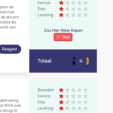
Service
opten de
Prijs
snel met
Levering
t de docent
steld die
 echt een
Zou Hier Weer Kopen
Nee
Reageer
Totaal
4
Bestellen
Service
ijkervaring
Prijs
ons! NHA was
Levering
s terug te