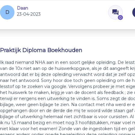
Daan
D
23-04-2023
0
Praktijk Diploma Boekhouden
Ik raad niemand NHA aan in een soort gelijke opleiding. De lessto
van de 10x niet aan op de huiswerkopgave, als je dit aangeeft krij
antwoord dat er bij deze opleiding verwacht word dat je zelf op
naar het antwoord. Sorry hoor doe toch geen opleiding om de h
lesstof op te zoeken via google. Vervolgens probeer je met eigen
het huiswerk te maken, krijg je van de docent als feedback ; zie 
terwijl er nergens een uitwerking te vinden is. Soms zegt de doc
bijlage, weer geen bijlage te zien. Na contact met nha werd er e
opgehangen door en de derde die mij te woord wilde staan gaf
bijlage of uitwerking helemaal niet zichtbaar is voor cursisten. Al
ik nu 1,5 maand bezig en moet nog 3 hoofdstukken, maar voel m
niet klaar voor het examen! Zonde van de ingestoken tijd en geld
ergens anders onder goede begeleiding deze opleiding opnieuw