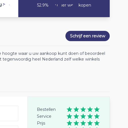
5.4
g
52.9% Zou hier weer kopen
Schrijf een review
 de hoogte waar u uw aankoop kunt doen of beoordeel
lt tegenwoordig heel Nederland zelf welke winkels
Bestellen
Service
Prijs