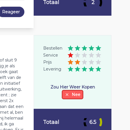
Totaal
2
Reageer
Bestellen
Service
f sluit 9
Prijs
g je als
Levering
zoek gaat
elft van de
 initiatief
Zou Hier Weer Kopen
uitwerking,
Nee
ent ; zie
erst 2x
 aan dat een
 met al, ben
ij helemaal
Totaal
6.5
, ik ga
 doen. Er is