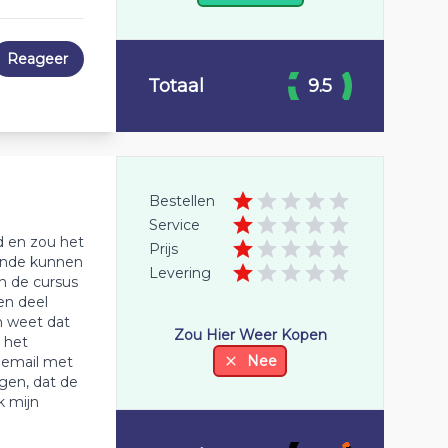
Reageer
Totaal
9.5
Bestellen
Service
d en zou het
Prijs
ronde kunnen
Levering
n de cursus
een deel
n weet dat
Zou Hier Weer Kopen
 het
Nee
n email met
gen, dat de
k mijn