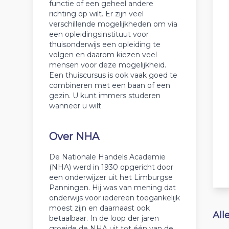
functie of een geheel andere
richting op wilt. Er zijn veel
verschillende mogelijkheden om via
een opleidingsinstituut voor
thuisonderwijs een opleiding te
volgen en daarom kiezen veel
mensen voor deze mogelijkheid.
Een thuiscursus is ook vaak goed te
combineren met een baan of een
gezin. U kunt immers studeren
wanneer u wilt
Over NHA
De Nationale Handels Academie
(NHA) werd in 1930 opgericht door
een onderwijzer uit het Limburgse
Panningen. Hij was van mening dat
onderwijs voor iedereen toegankelijk
moest zijn en daarnaast ook
All
betaalbaar. In de loop der jaren
groeide de NHA uit tot één van de