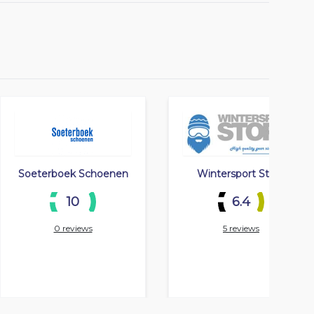
Soeterboek Schoenen
Wintersport Store
10
6.4
0 reviews
5 reviews