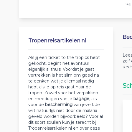
Best
Beo
Tropenreisartikelen.nl
Lees
Als jij een ticket to the tropics hebt
zelf
gekocht, begint het avontuur
slec
eigenlijk al thuis. Voordat je gaat
vertrekken is het slim om goed na
te denken wat je allemaal nodig
Sch
hebt als je op reis gaat naar de
tropen. Zowel voor het verpakken
en meedragen van je
bagage
, als
voor de
bescherming
van jezelf. Je
wilt natuurlijk niet door de malaria
geveld worden bijvoorbeeld? Voor al
dit soort spullen kun je terecht bij
Tropenreisartikelen.nl en over deze