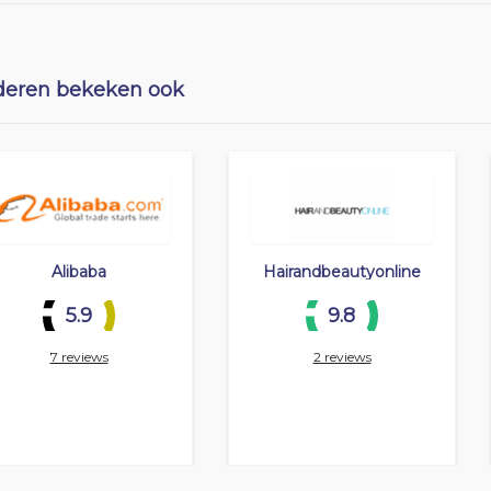
eren bekeken ook
Alibaba
Hairandbeautyonline
5.9
9.8
7 reviews
2 reviews