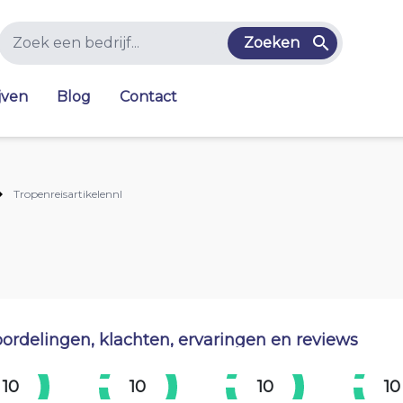
Zoeken
jven
Blog
Contact
Tropenreisartikelennl
ordelingen, klachten, ervaringen en reviews
10
10
10
10