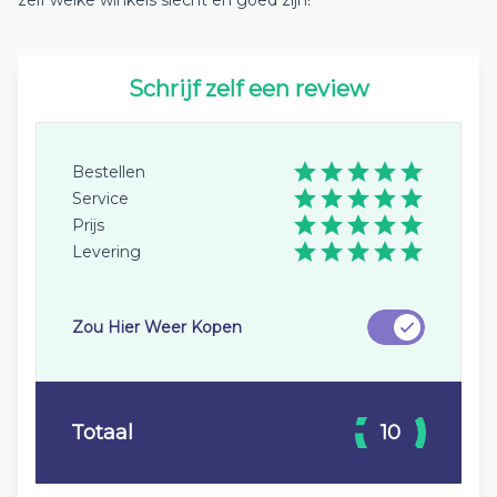
zelf welke winkels slecht en goed zijn!
Schrijf zelf een review
Bestellen
Service
Prijs
Levering
Zou Hier Weer Kopen
Totaal
10