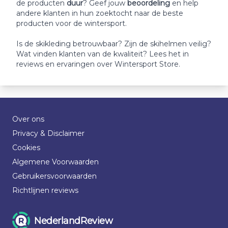
de producten
duur
? Geef jouw
beoordeling
en help
andere klanten in hun zoektocht naar de beste
producten voor de wintersport.
Is de skikleding betrouwbaar? Zijn de skihelmen veilig?
Wat vinden klanten van de kwaliteit? Lees het in
reviews en ervaringen over Wintersport Store.
Over ons
Privacy & Disclaimer
Cookies
Algemene Voorwaarden
Gebruikersvoorwaarden
Richtlijnen reviews
NederlandReview