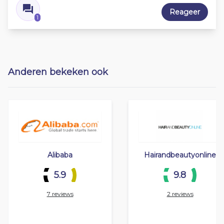
Reageer
1
Anderen bekeken ook
Alibaba
Hairandbeautyonline
5.9
9.8
7 reviews
2 reviews