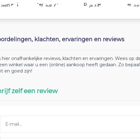
8.5
7.5
7.8
ellen
Service
Prijs
Leveri
ordelingen, klachten, ervaringen en reviews
 hier onafhankelijke reviews, klachten en ervaringen. Wees op
 een winkel waar u een (online) aankoop heeft gedaan. Zo bepaa
ht en goed zijn!
rijf zelf een review