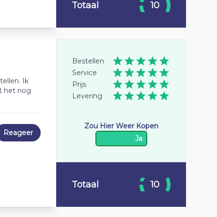
Totaal
10
Bestellen
Service
ellen. Ik
Prijs
t het nog
Levering
Zou Hier Weer Kopen
Reageer
Ja
Totaal
10