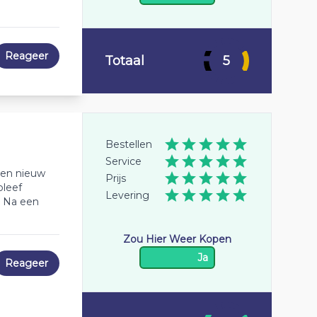
Reageer
Totaal
5
Bestellen
Service
een nieuw
Prijs
bleef
Levering
. Na een
Zou Hier Weer Kopen
Ja
Reageer