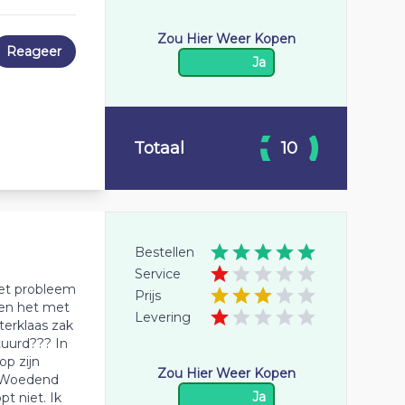
Zou Hier Weer Kopen
Reageer
Ja
Totaal
10
Bestellen
Service
het probleem
Prijs
ben het met
Levering
terklaas zak
tuurd??? In
op zijn
Zou Hier Weer Kopen
! Woedend
Ja
t niet. Ik