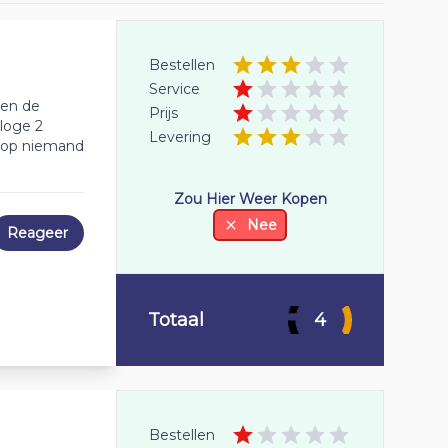
Bestellen
Service
len de
Prijs
rloge 2
Levering
arop niemand
Zou Hier Weer Kopen
Nee
Reageer
Totaal
4
Bestellen