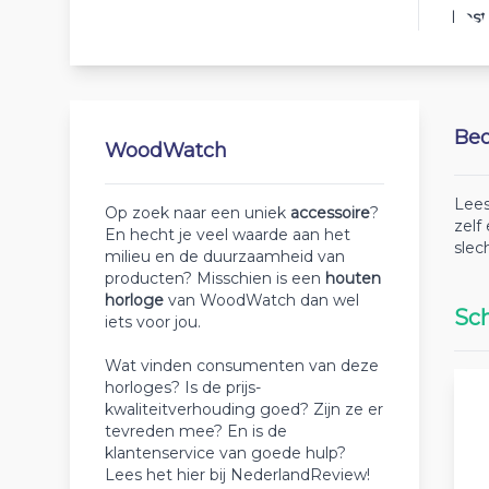
Best
Beo
WoodWatch
Lees
Op zoek naar een uniek
accessoire
?
zelf
En hecht je veel waarde aan het
slec
milieu en de duurzaamheid van
producten? Misschien is een
houten
horloge
van WoodWatch dan wel
Sch
iets voor jou.
Wat vinden consumenten van deze
horloges? Is de prijs-
kwaliteitverhouding goed? Zijn ze er
tevreden mee? En is de
klantenservice van goede hulp?
Lees het hier bij NederlandReview!