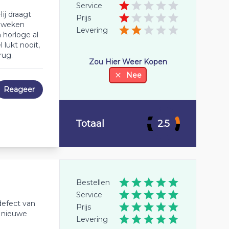
Service
ij draagt
Prijs
2 weken
Levering
 horloge al
 lukt nooit,
rug.
Zou Hier Weer Kopen
Nee
Reageer
Totaal
2.5
Bestellen
Service
 defect van
Prijs
n nieuwe
Levering