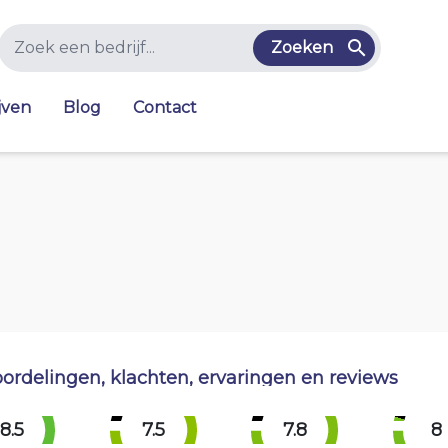
Zoeken
jven
Blog
Contact
ordelingen, klachten, ervaringen en reviews
8.5
7.5
7.8
8