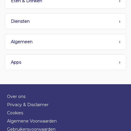
Eten & Drinken
›
Diensten
›
Algemeen
›
Apps
›
Over ons
Privacy & Disclaimer
Cookies
Algemene Voorwaarden
Gebruikersvoorwaarden