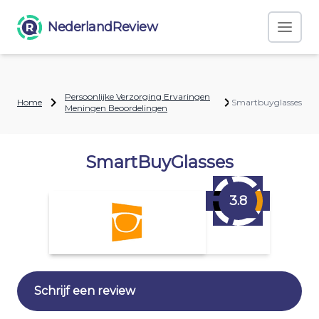
NederlandReview
Persoonlijke Verzorging Ervaringen
Home
Smartbuyglasses
Meningen Beoordelingen
SmartBuyGlasses
3.8
Schrijf een review