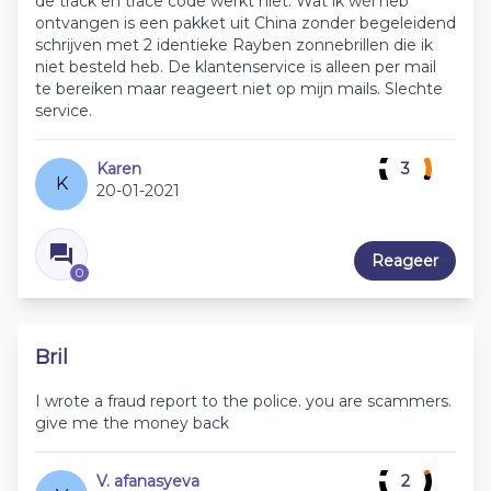
de track en trace code werkt niet. Wat ik wèl heb
ontvangen is een pakket uit China zonder begeleidend
schrijven met 2 identieke Rayben zonnebrillen die ik
niet besteld heb. De klantenservice is alleen per mail
te bereiken maar reageert niet op mijn mails. Slechte
service.
Karen
3
K
20-01-2021
Reageer
0
Bril
I wrote a fraud report to the police. you are scammers.
give me the money back
V. afanasyeva
2