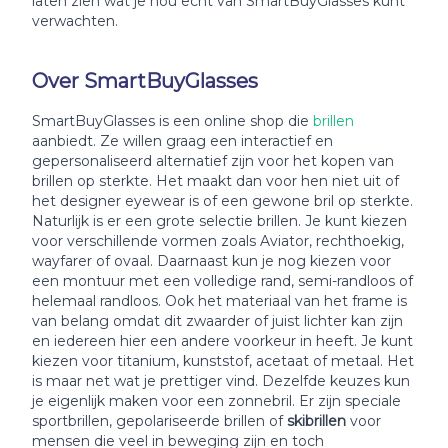
laten zien wat je nou echt van SmartBuyGlasses kunt
verwachten.
Over SmartBuyGlasses
SmartBuyGlasses is een online shop die
brillen
aanbiedt. Ze willen graag een interactief en
gepersonaliseerd alternatief zijn voor het kopen van
brillen op sterkte. Het maakt dan voor hen niet uit of
het designer eyewear is of een gewone bril op sterkte.
Naturlijk is er een grote selectie brillen. Je kunt kiezen
voor verschillende vormen zoals Aviator, rechthoekig,
wayfarer of ovaal. Daarnaast kun je nog kiezen voor
een montuur met een volledige rand, semi-randloos of
helemaal randloos. Ook het materiaal van het frame is
van belang omdat dit zwaarder of juist lichter kan zijn
en iedereen hier een andere voorkeur in heeft. Je kunt
kiezen voor titanium, kunststof, acetaat of metaal. Het
is maar net wat je prettiger vind. Dezelfde keuzes kun
je eigenlijk maken voor een zonnebril. Er zijn speciale
sportbrillen, gepolariseerde brillen of
skibrillen
voor
mensen die veel in beweging zijn en toch