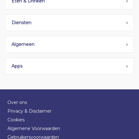
Eten & Drinken
›
Diensten
›
Algemeen
›
Apps
›
Over ons
Privacy & Disclaimer
Cookies
Algemene Voorwaarden
Gebruikersvoorwaarden