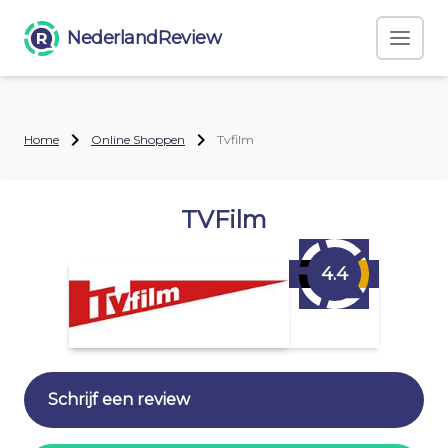
NederlandReview
Home
Online Shoppen
Tvfilm
TVFilm
4.4
Schrijf een review