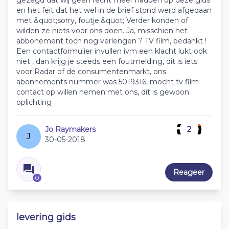
gezegd dat wij geen recht meer hadden op deze gids
en het feit dat het wel in de brief stond werd afgedaan
met &quot;sorry, foutje.&quot; Verder konden of
wilden ze niets voor ons doen. Ja, misschien het
abbonement toch nog verlengen ? TV film, bedankt !
Een contactformulier invullen ivm een klacht lukt ook
niet , dan krijg je steeds een foutmelding, dit is iets
voor Radar of de consumentenmarkt, ons
abonnements nummer was 5019316, mocht tv film
contact op willen nemen met ons, dit is gewoon
oplichting
Jo Raymakers
2
J
30-05-2018
Reageer
0
levering gids