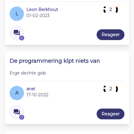
Leon Berkhout
2
L
01-02-2023
Reageer
0
De programmering klpt niets van
Erge slechte gids
anel
2
A
17-10-2022
Reageer
0