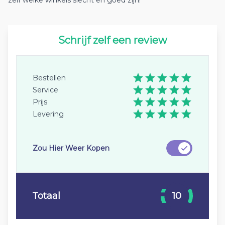
zelf welke winkels slecht en goed zijn!
Schrijf zelf een review
Bestellen
Service
Prijs
Levering
Zou Hier Weer Kopen
Totaal
10