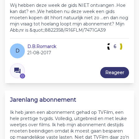
Wij hebben deze week de gids NIET ontvangen .Hoe
kan dat? en ,We hebben nu deze week een gids
moeten kopen dit hhort natuurlijk niet zo ...en dan nog
mijn vraag tot hoelang loopt mijn abonnement? Mijn
Abb,nr is &quot;;8822358/R16FLM/7471GA39
D.B.Romarck
6
D
21-08-2017
Reageer
0
Jarenlang abonnement
Ik heb jaren een abonnement gehad op TVFilm, een
hele prettige tvgids. Volledig, uitgebreid en met leuke
weetjes over films. Ik heb mijn abonnement destijds
moeten beëindigen omdat ik moest gaan besparen
op maandelijkse vaste lasten. Niet dat TVFilm daar zo'n