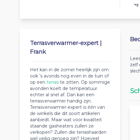
Best
Beo
Terrasverwarmer-expert |
Frank
Lees
zelf
Het kan in de zomer heerlijk zijn om
slec
ook ’s avonds nog even in de tuin of
op een
terras
te zitten. Op sommige
avonden koelt de temperatuur
Sch
echter al snel af. Dan kan een
terrasverwarmer handig zijn.
Terrasverwarmer-expert is één van
de winkels die dit soort artikelen
aanbiedt. Maar wat voor kwaliteit
staande gasheaters zullen ze
verkopen? Zullen die terrashaarden
wel veilig genoeg zijn? Hoeveel