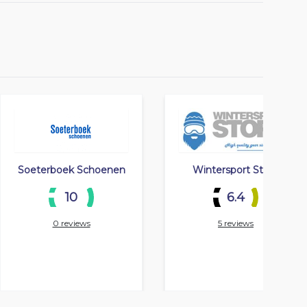
Soeterboek Schoenen
Wintersport Store
10
6.4
0 reviews
5 reviews