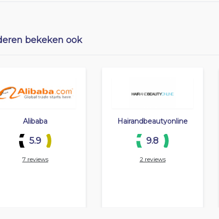
eren bekeken ook
Alibaba
Hairandbeautyonline
5.9
9.8
7 reviews
2 reviews