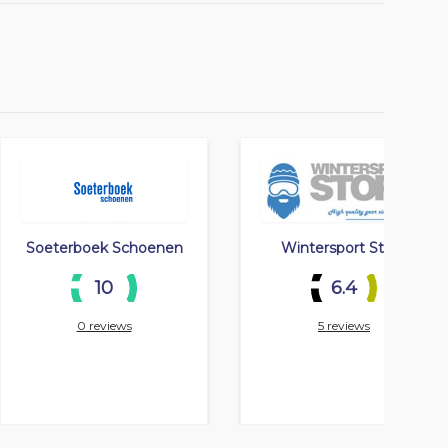
Soeterboek Schoenen
Wintersport Store
10
6.4
0 reviews
5 reviews