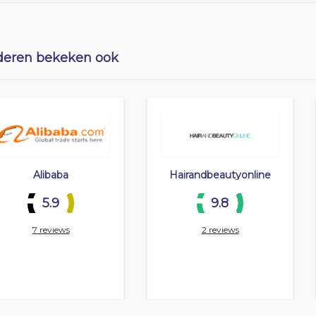
eren bekeken ook
Alibaba
Hairandbeautyonline
5.9
9.8
7 reviews
2 reviews