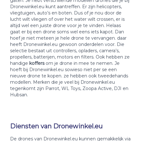
gaten. Je hebt verschillende modellen drones die je bij
Dronewinkel.eu kunt aantreffen. Er zijn helicopters,
vliegtuigen, auto’s en boten. Dus of je nou door de
lucht wilt vliegen of over het water wilt crossen, er is
altijd wel een juiste drone voor je te vinden. Helaas
gaat er bij een drone soms wel eens iets kapot. Dan
hoef je niet meteen je hele drone te vervangen. daar
heeft Dronewinkel.eu gewoon onderdelen voor. Die
selectie bestaat uit controllers, opladers, camera’s,
propellers, batterijen, motors en filters. Ook hebben ze
handige
koffers
om je drone in mee te nemen. Je
hoeft bij Dronewinkel.eu sowieso niet per se een
nieuwe drone te kopen. ze hebben ook tweedehands
modellen. Merken die je veel bij Dronewinkel.eu
tegenkomt zijn Parrot, WL Toys, Zoopa Active, DJI en
Hubsan.
Diensten van Dronewinkel.eu
De drones van Dronewinkel.eu kunnen gemakkelijk via