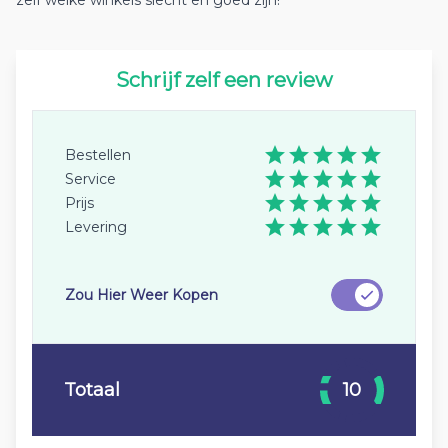
zelf welke winkels slecht en goed zijn!
Schrijf zelf een review
Bestellen
Service
Prijs
Levering
Zou Hier Weer Kopen
Totaal
10