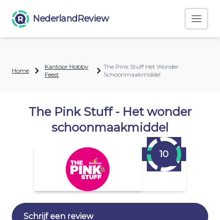
NederlandReview
Kantoor Hobby
The Pink Stuff Het Wonder
Home
Feest
Schoonmaakmiddel
The Pink Stuff - Het wonder
schoonmaakmiddel
10
Schrijf een review