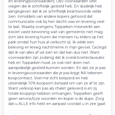
en leveringsvoorwaarden). Obv voorwaarden veel
vragen die ik schriftelijk gesteld heb. En duidelijk heb
aangegeven dat ik ze schriftelijk beantwoorde wilde
zien. Inmiddels van andere kopers gehoord dat
communicatie ook bij hen slecht was en levering veel
te laat. Waarbij overigens Topparken meewerkt aan
exiciet vaste bewoning wat van gemeente niet mag
(ivm late levering huren die mensen nu elders op het
park omdat hun huis al verkocht is). Ik wilde een
beleving en kreeg nachtmerrie in mijn gevoel. Gezegd
dat ik van alles af wil zien en dat kan dus niet. Want
voorwaarden zijn zodanig dat ik overal boeteclausules
heb en Topparken hwat ze ook niet doen niet
aansprakelijk gesteld kunnen worden. En dat zie je pas
in leveringsvoorwaarden die je pas krijgt NA tekenen
koopcontract. Voel me echt belazerd en heb
uiteindelijk 10% koopsom betaald om van ze af te zijn.
Want verkoop kan pas als chalet geleverd is en zij
totale koopprijs hebben ontvangen. Topparken geeft
geen service/loze woorden en koper is de dupe. Zorg
dat u ALLE info hebt en aanpast voordat u in zee gaat