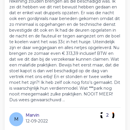
rekening zouden brengen als die beschadigd was. Ik
zei dit hebben we dit niet bewust hebben gedaan en
dat er enkel wat druppels opzaten. Er was die nacht
ook een gordijnrails naar beneden gekomen omdat dit
zo minimaal is opgehangen en de technische dienst
bevestigde dit ook en Ik had de deuren opgelaten in
de nacht en de fauteuil er tegen aangezet om de boel
te koelen want het was 33c in het huisje. Uiteindelijk
zijn er daar weggegaan en alles netjes opgeleverd. Nu
brengen ze zomaar even € 313,39 inclusief BTW en
dat we dit dan bij de verzekeraar kunnen claimen. Wat
een malafide praktijken. Bewijs het eerst maar, dat die
stoel kapot is dan wel beschadigd op de dag van
vertrek met ons erbij! En er stonden er twee welke
moet het zijn?! Ik heb zelf ook nog foto’s gemaakt. Dit
is waarschijnlijk hun verdienmodel. Wat ***park nog
nooit meegemaakt zulke praktijken. NOOIT MEER!
Dus wees gewaarschuwd …
Marvin
2
M
12-09-2022